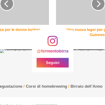
gli
USA
firmata
Guinness
sa per le donne inglesi
Una nuova lager per g
Guinnes
@fermentobirra
Seguici
degustazione
/
Corsi di homebrewing
/
Birraio dell’Anno