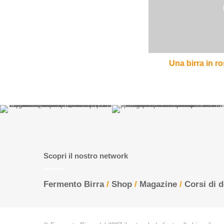
per
le
donne
inglesi
Una birra in ro
Scopri il nostro network
Fermento Birra
/
Shop
/
Magazine
/
Corsi di 