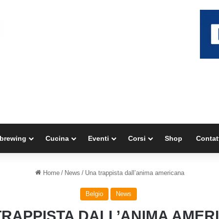
brewing
Cucina
Eventi
Corsi
Shop
Contat
Home
/
News
/
Una trappista dall’anima americana
Belgio
News
TRAPPISTA DALL’ANIMA AMER