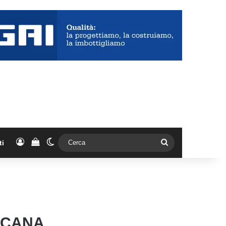
Accedi
Vedi il carrello
Cambia aspetto
Cerca
ti
ICANA