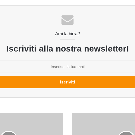
Ami la birra?
Iscriviti alla nostra newsletter!
Una
nuova
lager
per