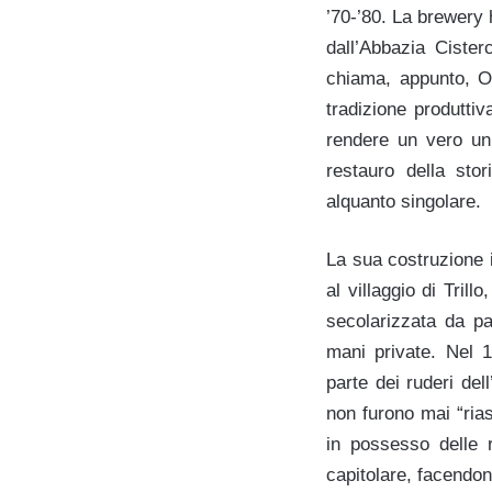
’70-’80. La brewery 
dall’Abbazia Ciste
chiama, appunto, O
tradizione produttiv
rendere un vero un 
restauro della sto
alquanto singolare.
La sua costruzione i
al villaggio di Tril
secolarizzata da pa
mani private. Nel 
parte dei ruderi del
non furono mai “ria
in possesso delle r
capitolare, facendon