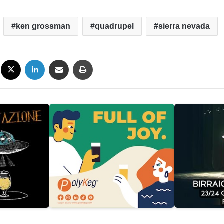
ken grossman
quadrupel
sierra nevada
Facebook
X
LinkedIn
Condividi via mail
Stampa