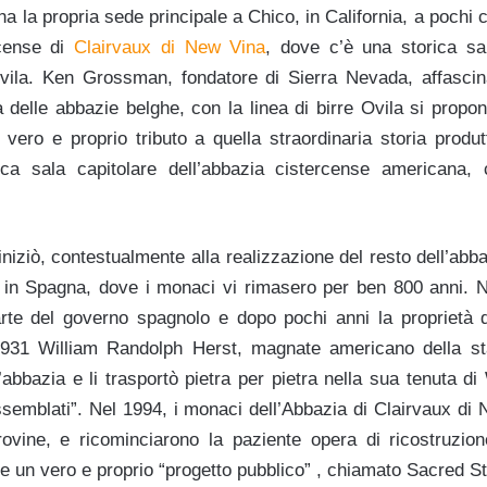
ha la propria sede principale a Chico, in California, a pochi c
rcense di
Clairvaux di New Vina
, dove c’è una storica sa
vila. Ken Grossman, fondatore di Sierra Nevada, affascina
a delle abbazie belghe, con la linea di birre Ovila si propo
vero e proprio tributo a quella straordinaria storia produtt
rica sala capitolare dell’abbazia cistercense americana
niziò, contestualmente alla realizzazione del resto dell’abba
lo, in Spagna, dove i monaci vi rimasero per ben 800 anni. 
rte del governo spagnolo e dopo pochi anni la proprietà de
1931 William Randolph Herst, magnate americano della s
l’abbazia e li trasportò pietra per pietra nella sua tenuta 
ssemblati”. Nel 1994, i monaci dell’Abbazia di Clairvaux di 
ovine, e ricominciarono la paziente opera di ricostruzion
e un vero e proprio “progetto pubblico” , chiamato Sacred S