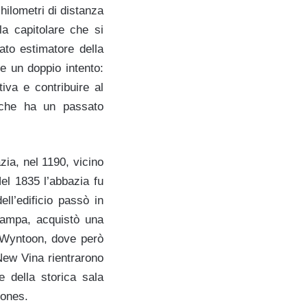
hilometri di distanza
la capitolare che si
to estimatore della
ne un doppio intento:
iva e contribuire al
, che ha un passato
zia, nel 1190, vicino
Nel 1835 l’abbazia fu
ll’edificio passò in
tampa, acquistò una
di Wyntoon, dove però
New Vina rientrarono
e della storica sala
tones.