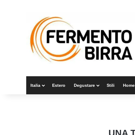
Italia
Estero
Degustare
Stili
Home
UNA 