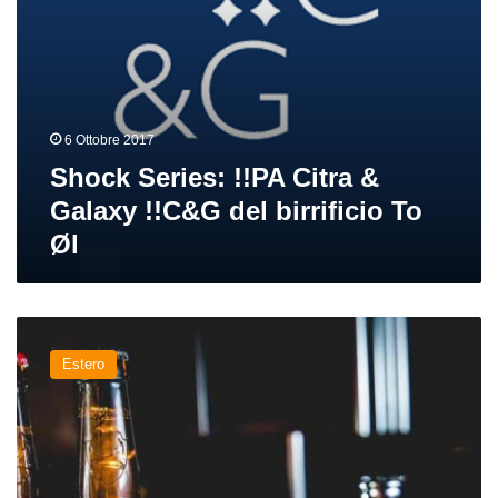
To
Øl
6 Ottobre 2017
Shock Series: !!PA Citra &
Galaxy !!C&G del birrificio To
Øl
Nuove
birre
Estero
dall’Europa:
Brewdog,
Mikkeller,
Kernel,
To
Øl,