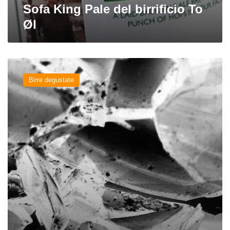
Sofa King Pale del birrificio To
Øl
Reparationsbajer
del
Birre degustate
birrificio
To
Øl