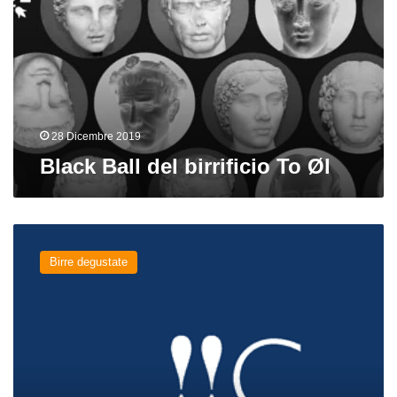
To
Øl
28 Dicembre 2019
Black Ball del birrificio To Øl
Shock
Series:
Birre degustate
!!PA
Citra
&
Galaxy
!!C&G
del
birrificio