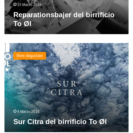
15 Marzo 2016
Reparationsbajer del birrificio
To Øl
Sur
Citra
Birre degustate
del
birrificio
To
Øl
4 Marzo 2016
Sur Citra del birrificio To Øl