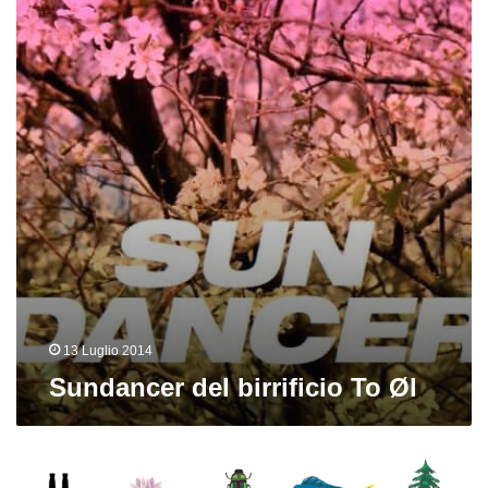
To
Øl
13 Luglio 2014
Sundancer del birrificio To Øl
Total