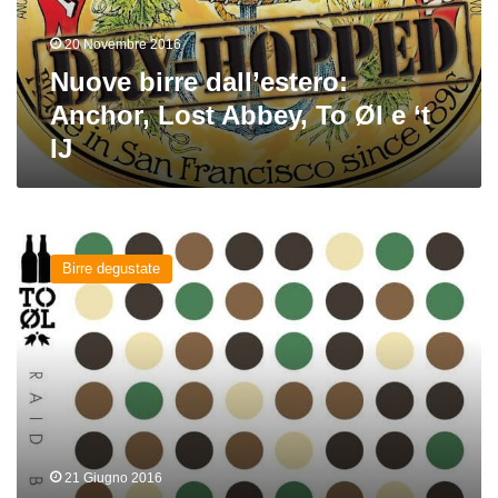
To
Øl
20 Novembre 2016
e
‘t
Nuove birre dall’estero:
IJ
Anchor, Lost Abbey, To Øl e ‘t
IJ
Raid
Beer
Birre degustate
del
birrificio
To
Øl
21 Giugno 2016