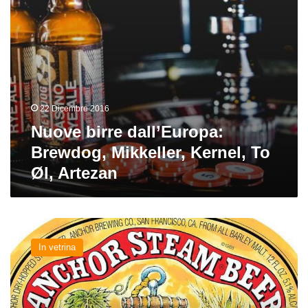
Artezan
22 Dicembre 2016
Nuove birre dall’Europa:
Brewdog, Mikkeller, Kernel, To
Øl, Artezan
Nuove
birre
In vetrina
dall’estero:
Anchor,
Lost
Abbey,