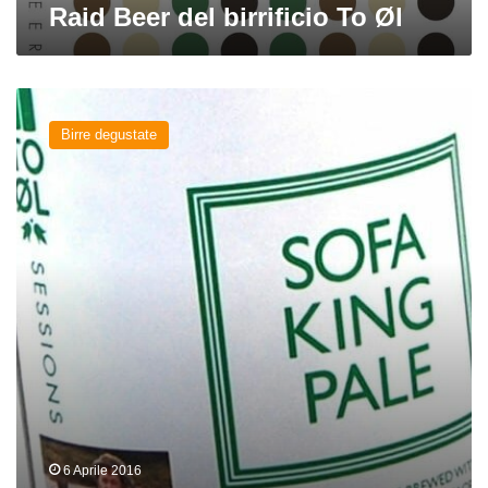
Raid Beer del birrificio To Øl
Sofa
King
Birre degustate
Pale
del
birrificio
To
Øl
6 Aprile 2016