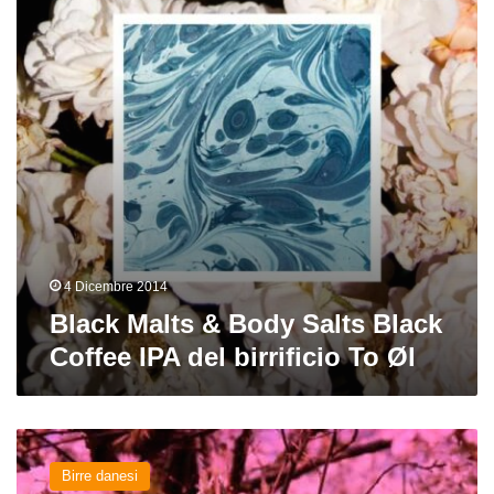
Salts
Black
Coffee
IPA
del
birrificio
To
Øl
4 Dicembre 2014
Black Malts & Body Salts Black
Coffee IPA del birrificio To Øl
Sundancer
del
Birre danesi
birrificio