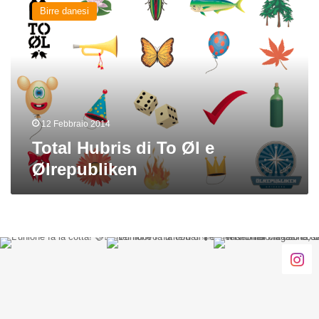
Hubris
Birre danesi
di
To
Øl
e
Ølrepubliken
12 Febbraio 2014
Total Hubris di To Øl e
Ølrepubliken