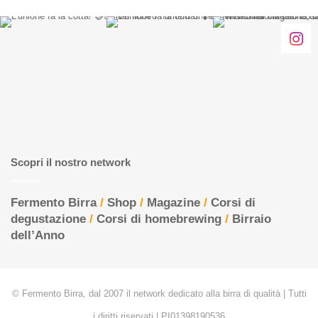
Scopri il nostro network
Fermento Birra
/
Shop
/
Magazine
/
Corsi di
degustazione
/
Corsi di homebrewing
/
Birraio
dell’Anno
© Fermento Birra, dal 2007 il network dedicato alla birra di qualità | Tutti
i diritti riservati | PI01398190536