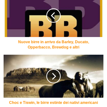
birre
in
arrivo
da
Barley,
Ducato,
Opperbacco,
Brewdog
e
Nuove birre in arrivo da Barley, Ducato,
altri
Opperbacco, Brewdog e altri
Choc
e
Tiswin,
le
birre
estinte
dei
nativi
americani
Choc e Tiswin, le birre estinte dei nativi americani