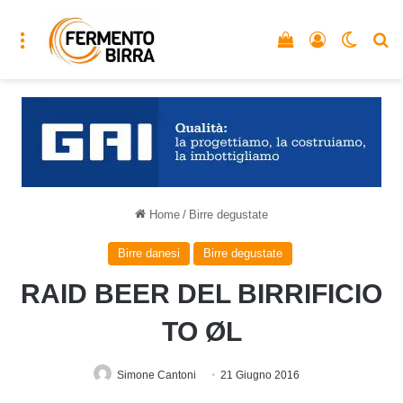
Menu
Vedi il carrello
Accedi
Cambia
C
Home
/
Birre degustate
Birre danesi
Birre degustate
RAID BEER DEL BIRRIFICIO
TO ØL
Simone Cantoni
21 Giugno 2016