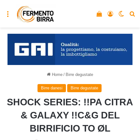
Menu
Vedi il carrello
Accedi
Cambia
C
Home
/
Birre degustate
Birre danesi
Birre degustate
SHOCK SERIES: !!PA CITRA
& GALAXY !!C&G DEL
BIRRIFICIO TO ØL