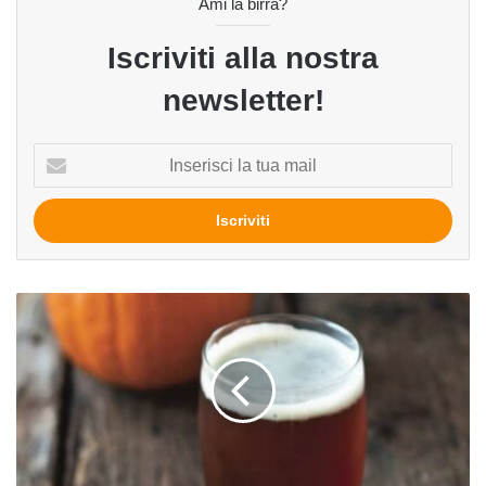
Ami la birra?
Iscriviti alla nostra
newsletter!
Inserisci
la
tua
mail
Occhio
alla
Zucca!
Un
ortaggio
autunnale
da
abbinare
alla