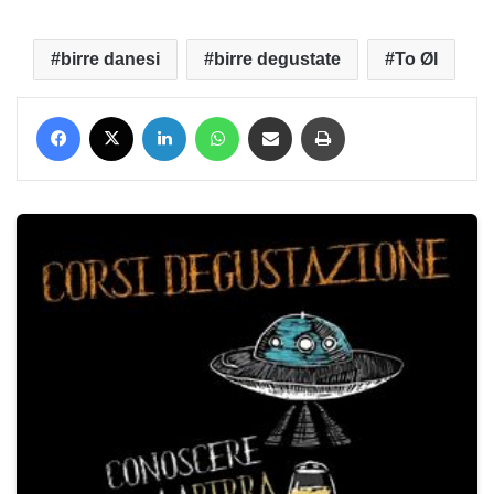
birre danesi
birre degustate
To Øl
Facebook
X
LinkedIn
WhatsApp
Condividi via mail
Stampa