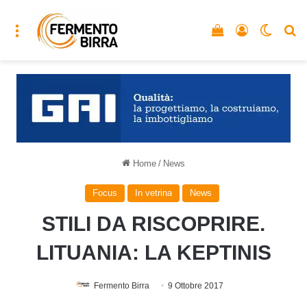
Menu
Vedi il carrello
Accedi
Cambia
C
Home
/
News
Focus
In vetrina
News
STILI DA RISCOPRIRE.
LITUANIA: LA KEPTINIS
Fermento Birra
9 Ottobre 2017