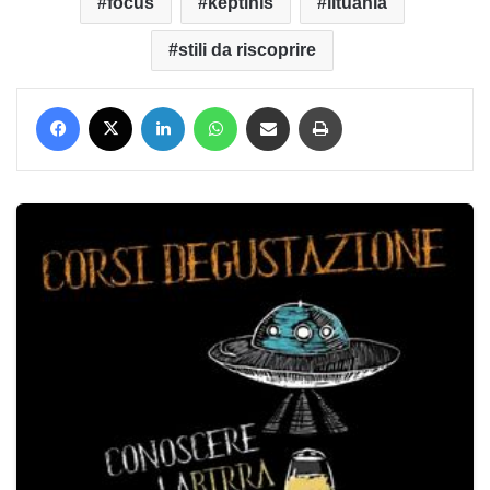
focus
keptinis
lituania
stili da riscoprire
Facebook
X
LinkedIn
WhatsApp
Condividi via mail
Stampa