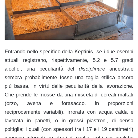
Entrando nello specifico della Keptinis, se i due esempi
attuali registrano, rispettivamente, 5.2 e 5.7 gradi
alcolici, una peculiarità del
disciplinare
ancestrale
sembra probabilmente fosse una taglia etilica ancora
più bassa, in virtù delle peculiarità della lavorazione.
Che prende le mosse da una miscela di cereali maltati
(orzo, avena e forasacco, in proporzioni
reciprocamente variabili), irrorata con acqua calda e
lavorata in panetti, o in grossi piastroni, di densa
poltiglia; i quali (con spessori tra i 17 e i 19 centimetri)
vengono infornati su strati di paglia, cotti per qualche