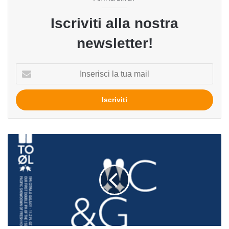
Iscriviti alla nostra
newsletter!
Inserisci
la
tua
mail
Shock
Series:
!!PA
Citra
&
Galaxy
!!C&G
del
birrificio