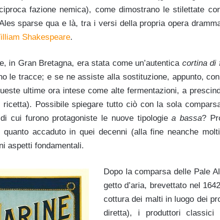
iproca fazione nemica), come dimostrano le stilettate con
 Ales sparse qua e là, tra i versi della propria opera dram
illiam Shakespeare
.
he, in Gran Bretagna, era stata come un’autentica
cortina di 
o le tracce; e se ne assiste alla sostituzione, appunto, con
ueste ultime ora intese come alte fermentazioni, a prescind
 ricetta). Possibile spiegare tutto ciò con la sola comparsa,
i cui furono protagoniste le nuove tipologie
a bassa
? Pr
i quanto accaduto in quei decenni (alla fine neanche molti
i aspetti fondamentali.
Dopo la comparsa delle Pale Al
getto d’aria, brevettato nel 164
cottura dei malti in luogo dei 
diretta), i produttori classic