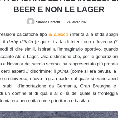
BEER E NON LE LAGER
Simone Cantoni
24 Marzo 2020
essioni calcistiche tipo
el clasico
(riferita alla sfida spag
e il
derby d’Italia
(e qui si tratta di Inter contro Juventus)
di di dire simili, ispirati all’immaginario sportivo, quand
accanto Ale e Lager. Una distinzione che, per le generazion
ta e Novanta del secolo scorso, ha rappresentato più propri
 certi aspetti
il
discrimine: il
prima
(come si era bevuta la b
to un universo, nuovo in gran parte, sul quale si erano aperti
iù stabili d’importazione da Germania, Gran Bretagna e s
di un confine al di qua e al di là del quale si fronteggi
otomia era percepita come prioritaria e basilare.