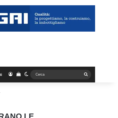
Accedi
Vedi il carrello
Cambia aspetto
Cerca
ti
r
ERANO LE