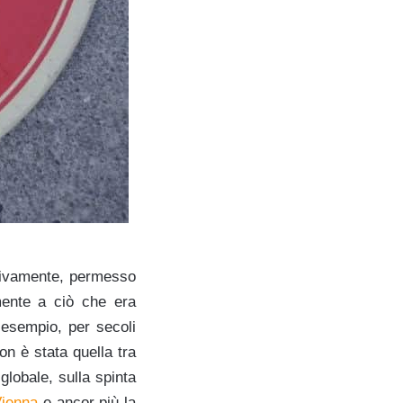
ssivamente, permesso
ente a ciò che era
 esempio, per secoli
n è stata quella tra
lobale, sulla spinta
ienna
e ancor più la