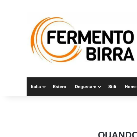
Italia
Estero
Degustare
Stili
Home
QUANDO 