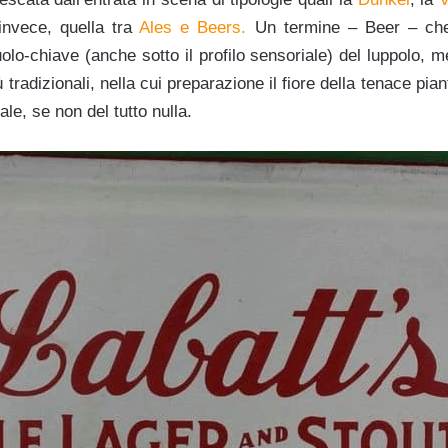
invece, quella tra
Ales e Beers.
Un termine – Beer – che 
uolo-chiave (anche sotto il profilo sensoriale) del luppolo, m
iù tradizionali, nella cui preparazione il fiore della tenace p
le, se non del tutto nulla.