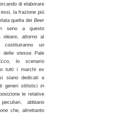
cercando di elaborare
 essi, la frazione più
elata quella dei
Beer
n seno a questo
 ideare, attorno al
 costituiranno un
e delle stesse Pale
cco, lo scenario
 tutti i marchi ex
i siano dedicati a
 generi stilistici
in
osizione le relative
peculiari, abbiano
one che, altrettanto