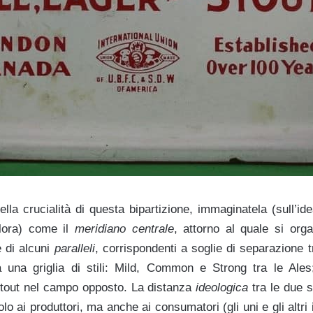
lla crucialità di questa bipartizione, immaginatela (sull’id
allora) come il
meridiano centrale
, attorno al quale si org
e di alcuni
paralleli
, corrispondenti a soglie di separazione t
ta una griglia di stili: Mild, Common e Strong tra le Ale
tout nel campo opposto. La distanza
ideologica
tra le due 
o ai produttori, ma anche ai consumatori (gli uni e gli altri 