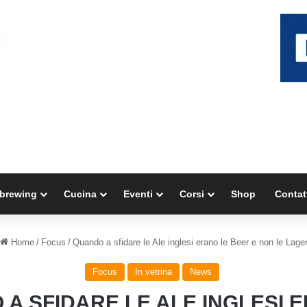
brewing
Cucina
Eventi
Corsi
Shop
Contat
Home
/
Focus
/
Quando a sfidare le Ale inglesi erano le Beer e non le Lage
Focus
In vetrina
News
A SFIDARE LE ALE INGLESI 