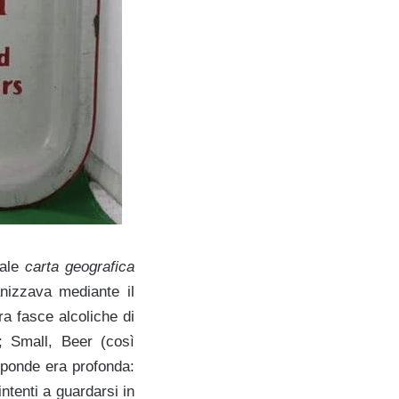
eale
carta geografica
anizzava mediante il
ra fasce alcoliche di
s; Small, Beer (così
sponde era profonda:
intenti a guardarsi in