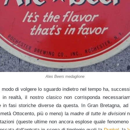
Ales Beers medaglione
o modo di volgere lo sguardo indietro nel tempo ha, succe
 in realtà, il nostro
clasico
non corrisponda necessariam
 in fasi storiche diverse da questa. In Gran Bretagna, ad
 metà Ottocento, più o meno) la
madre di tutte le divisioni
no
tazioni (queste ultime non ancora esplose quale fenomeno g
escata dall’entrata in scena di tipologie quali la
Dunkel
, la
V