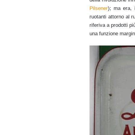
Pilsener
); ma era, 
ruotanti attorno al r
riferiva a prodotti p
una funzione margina