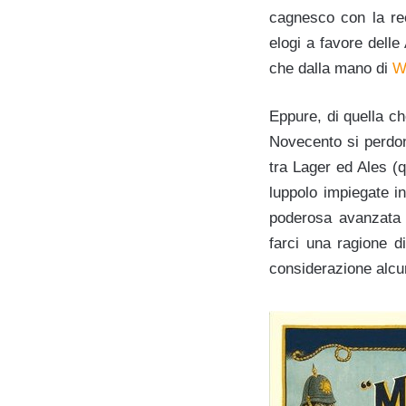
cagnesco con la rec
elogi a favore delle
che dalla mano di
W
Eppure, di quella c
Novecento si perdon
tra Lager ed Ales (q
luppolo impiegate in
poderosa avanzata d
farci una ragione d
considerazione alcun