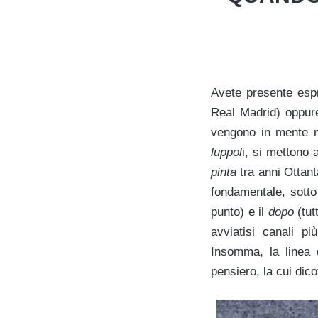
Avete presente espr
Real Madrid) oppur
vengono in mente mo
luppol
i, si mettono 
pinta
tra anni Ottan
fondamentale, sotto
punto) e il
dopo
(tut
avviatisi canali p
Insomma, la linea 
pensiero, la cui dic