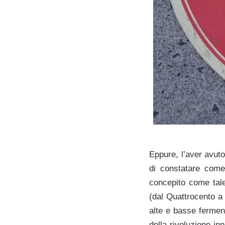
Eppure, l’aver avut
di constatare come
concepito come tale
(dal Quattrocento a
alte e basse fermen
della rivoluzione inn