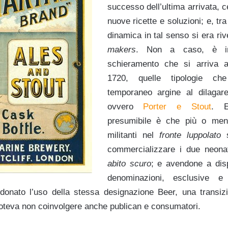
successo dell’ultima arrivata, 
nuove ricette e soluzioni; e, tra
dinamica in tal senso si era riv
makers
. Non a caso, è i
schieramento che si arriva a
1720, quelle tipologie che
temporaneo argine al dilagar
ovvero
Porter e Stout
. E
presumibile è che più o meno
militanti nel
fronte luppolato
s
commercializzare i due neonati
abito scuro
; e avendone a disp
denominazioni, esclusive e 
onato l’uso della stessa designazione Beer, una transizi
oteva non coinvolgere anche publican e consumatori.