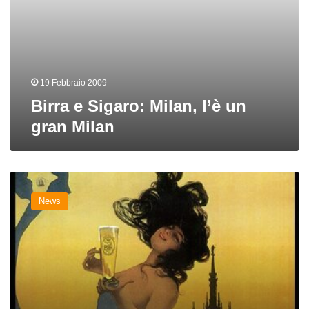
19 Febbraio 2009
Birra e Sigaro: Milan, l’è un
gran Milan
Il
ritorno
News
della
Birra
Milano