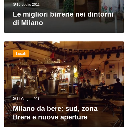
15 Luglio 2011
Le migliori birrerie nei dintorni
di Milano
Milano
da
Locali
bere:
sud,
zona
Brera
e
nuove
aperture
11 Giugno 2011
Milano da bere: sud, zona
Brera e nuove aperture