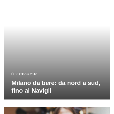
da
nord
a
sud,
fino
ai
Navigli
30 Ottobre 2010
Milano da bere: da nord a sud,
fino ai Navigli
Milano