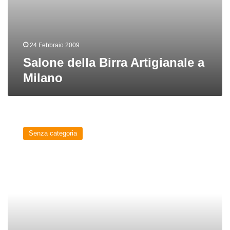
24 Febbraio 2009
Salone della Birra Artigianale a
Milano
Birra
e
Senza categoria
Sigaro:
Milan,
l’è
un
gran
Milan