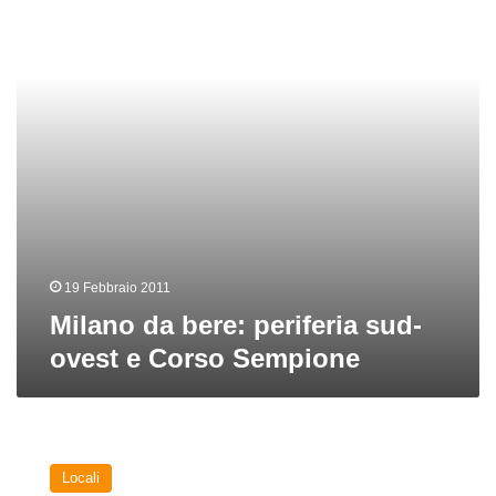
sud-
ovest
e
Corso
Sempione
19 Febbraio 2011
Milano da bere: periferia sud-
ovest e Corso Sempione
Milano
da
Locali
bere: