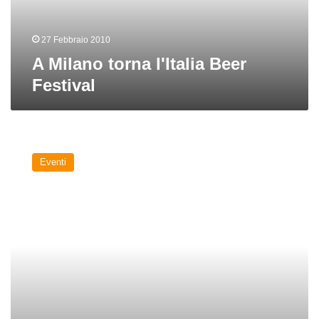
27 Febbraio 2010
A Milano torna l'Italia Beer
Festival
Salone
della
Eventi
Birra
Artigianale
a
Milano