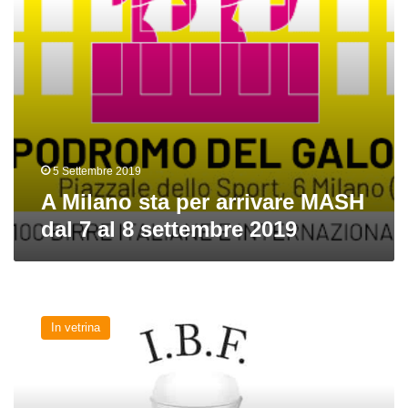
al
8
settembre
2019
5 Settembre 2019
A Milano sta per arrivare MASH
dal 7 al 8 settembre 2019
Inizia
l’estate
In vetrina
con
C’è
Fermento,
Pasturana