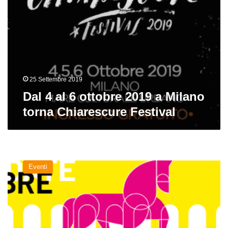
Chiarescure
Festival
25 Settembre 2019
Dal 4 al 6 ottobre 2019 a Milano
torna Chiarescure Festival
A
Milano
Eventi
sta
per
arrivare
MASH
dal
7