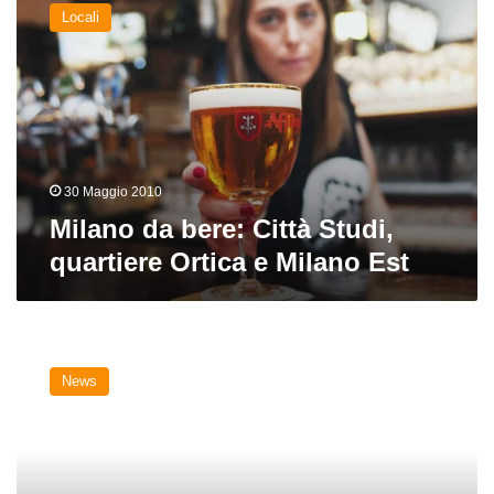
da
Locali
bere:
Città Studi,
quartiere
Ortica
e
Milano
Est
30 Maggio 2010
Milano da bere: Città Studi,
quartiere Ortica e Milano Est
A
Milano
News
torna
l'Italia
Beer
Festival