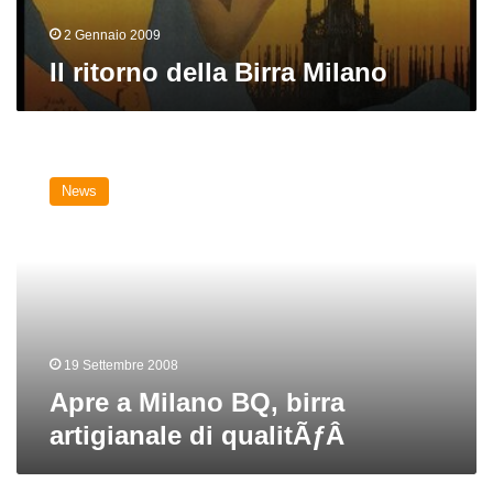
2 Gennaio 2009
Il ritorno della Birra Milano
Apre
a
News
Milano
BQ,
birra
artigianale
di
qualitÃƒÂ
19 Settembre 2008
Apre a Milano BQ, birra
artigianale di qualitÃƒÂ