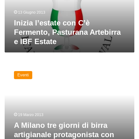
Artebirra
e
13 Giugno 2013
IBF
Estate
Inizia l’estate con C’è
Fermento, Pasturana Artebirra
e IBF Estate
A
Milano
Eventi
tre
giorni
di
birra
artigianale
protagonista
19 Marzo 2013
con
l’Italia
A Milano tre giorni di birra
Beer
artigianale protagonista con
Festival