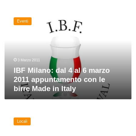
IBF
Milano:
Eventi
dal
4
al
6
marzo
2011
3 Marzo 2011
appuntamento
con
IBF Milano: dal 4 al 6 marzo
le
2011 appuntamento con le
birre
birre Made in Italy
Made
in
Italy
Milano
da
Locali
bere:
periferia