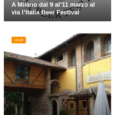
A Milano dal 9 al’11 marzo al
via l’Italia Beer Festival
Le
migliori
Locali
birrerie
nei
dintorni
di
Milano