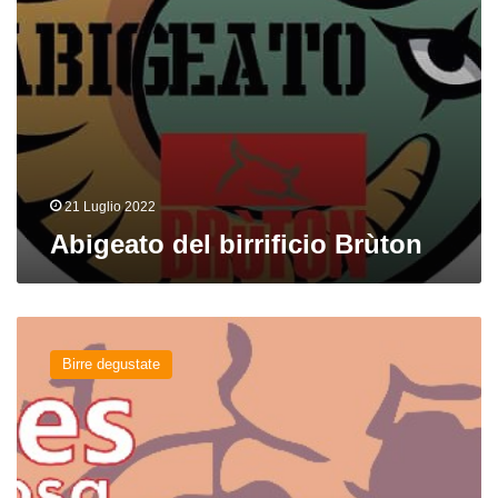
21 Luglio 2022
Abigeato del birrificio Brùton
Limes
Rosa
Birre degustate
del
birrificio
Brùton