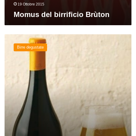
19 Ottobre 2015
Momus del birrificio Brùton
Stoner
del
Birre degustate
birrificio
Bruton