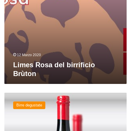
12 Marzo 2020
Limes Rosa del birrificio
Brùton
Brùton
di
Birre degustate
Brùton
del
birrificio
Brùton