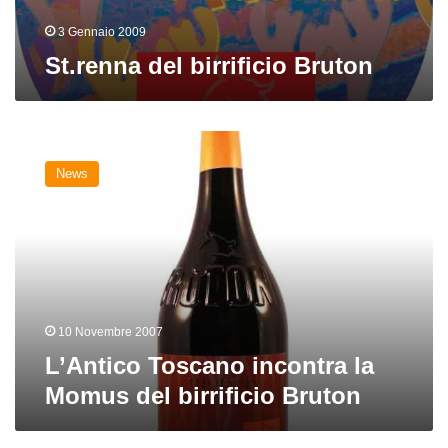
3 Gennaio 2009
St.renna del birrificio Bruton
L’Antico
Toscano
News
incontra
la
Momus
del
birrificio
Bruton
10 Novembre 2007
L’Antico Toscano incontra la
Momus del birrificio Bruton