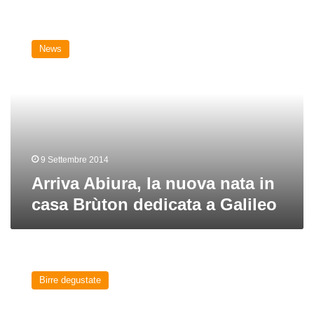
Arriva
Abiura,
News
la
nuova
nata
in
casa
Brùton
dedicata
a
9 Settembre 2014
Galileo
Arriva Abiura, la nuova nata in
casa Brùton dedicata a Galileo
Limes
del
Birre degustate
birrificio
Bruton