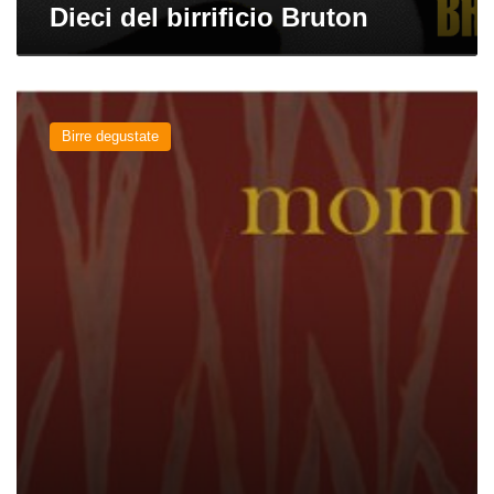
Dieci del birrificio Bruton
Momus
del
Birre degustate
birrificio
Brùton