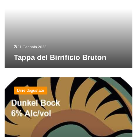
11 Gennaio 2023
Tappa del Birrificio Bruton
Abigeato
del
Birre degustate
birrificio
Brùton