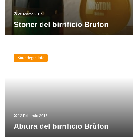
28 Marzo 2015
Stoner del birrificio Bruton
Abiura
del
Birre degustate
birrificio
Brùton
12 Febbraio 2015
Abiura del birrificio Brùton