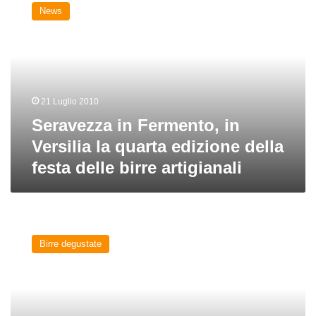
in
News
Fermento,
in
Versilia
la
quarta
edizione
21 Luglio 2010
della
festa
Seravezza in Fermento, in
delle
Versilia la quarta edizione della
birre
festa delle birre artigianali
artigianali
Bianca
del
Birre degustate
birrificio
Bruton