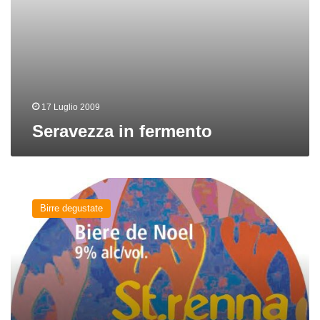
17 Luglio 2009
Seravezza in fermento
St.renna
del
Birre degustate
birrificio
Bruton