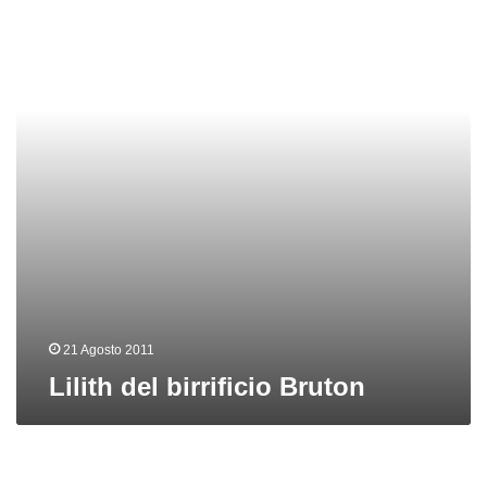
Bruton
21 Agosto 2011
Lilith del birrificio Bruton
Seravezza