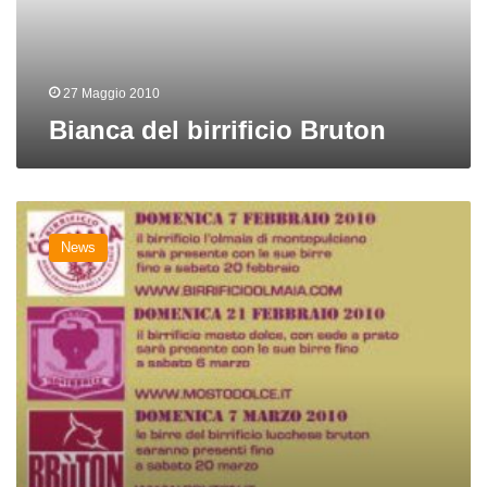
27 Maggio 2010
Bianca del birrificio Bruton
A
Firenze
News
incontri
con
il
birraio
al
Public
House
27