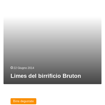
22 Giugno 2014
Limes del birrificio Bruton
Lilith
del
Birre degustate
birrificio