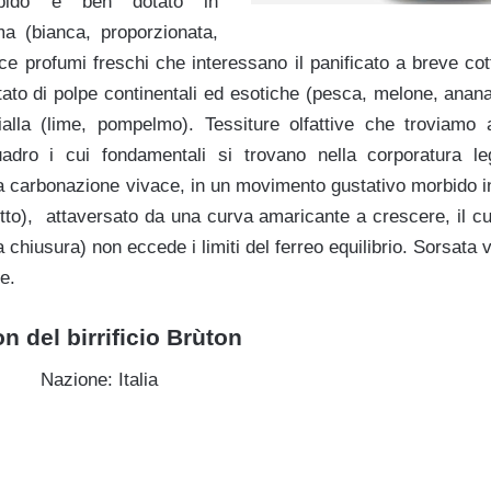
impido e ben dotato in
ma (bianca, proporzionata,
ce profumi freschi che interessano il panificato a breve cot
ruttato di polpe continentali ed esotiche (pesca, melone, anan
ialla (lime, pompelmo). Tessiture olfattive che troviamo 
dro i cui fondamentali si trovano nella corporatura legge
a carbonazione vivace, in un movimento gustativo morbido in
iutto), attaversato da una curva amaricante a crescere, il c
chiusura) non eccede i limiti del ferreo equilibrio. Sorsata v
re.
n del birrificio Brùton
Nazione: Italia