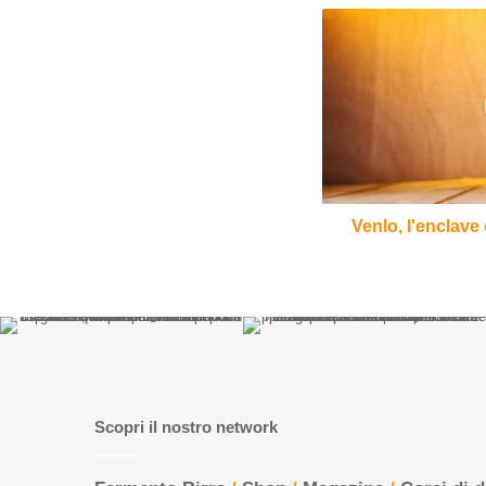
Venlo,
l'enclave
olandese
delle
tedesche
Altbier
Venlo, l'enclave
Scopri il nostro network