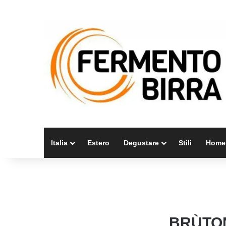
Italia
Estero
Degustare
Stili
Home
BRÙTON