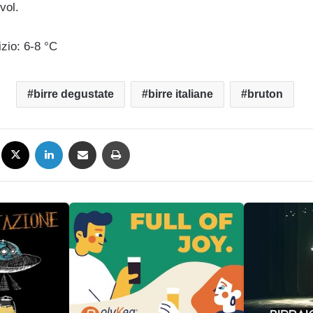
vol.
zio: 6-8 °
C
birre degustate
birre italiane
bruton
Facebook
X
LinkedIn
Condividi via mail
Stampa