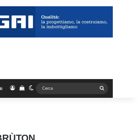
Accedi
Vedi il carrello
Cambia aspetto
Cerca
ti
 BRÙTON