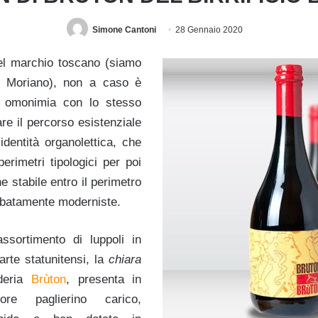
Simone Cantoni
28 Gennaio 2020
del marchio toscano (siamo
 Moriano), non a caso è
n omonimia con lo stesso
are il percorso esistenziale
identità organolettica, che
erimetri tipologici per poi
e stabile entro il perimetro
rbatamente moderniste.
sortimento di luppoli in
arte statunitensi, la
chiara
deria
Brùton
, presenta in
re paglierino carico,