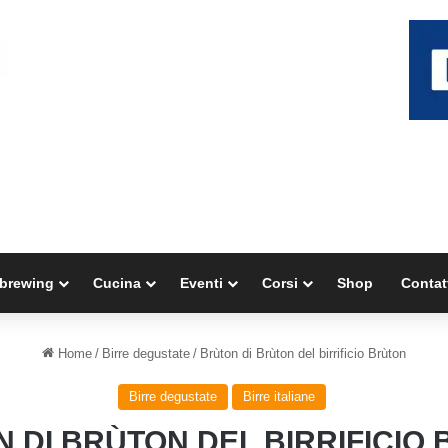
brewing
Cucina
Eventi
Corsi
Shop
Contat
Home
/
Birre degustate
/
Brùton di Brùton del birrificio Brùton
Birre degustate
Birre italiane
 DI BRÙTON DEL BIRRIFICIO