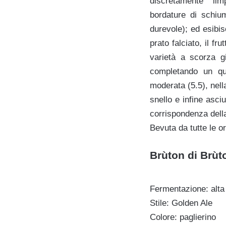
discretamente l
bordature di schiu
durevole); ed esibis
prato falciato, il f
varietà a scorza g
completando un qua
moderata (5.5), nell
snello e infine asc
corrispondenza della 
Bevuta da tutte le o
Brùton di Brùto
Fermentazione: alta
Stile: Golden Ale
Colore: paglierino