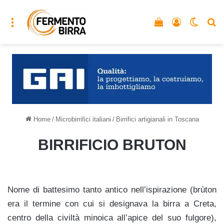
Menu
Vedi il carrello
Accedi
Cambia
C
Home
/
Microbirrifici italiani
/
Birrifici artigianali in Toscana
BIRRIFICIO BRUTON
Nome di battesimo tanto antico nell’ispirazione (brùton
era il termine con cui si designava la birra a Creta,
centro della civiltà minoica all’apice del suo fulgore),