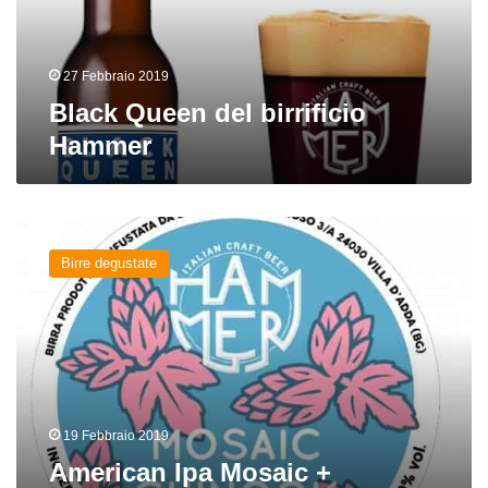
27 Febbraio 2019
Black Queen del birrificio
Hammer
American
Ipa
Birre degustate
Mosaic
+
Chinook
del
birrificio
Hammer
19 Febbraio 2019
American Ipa Mosaic +