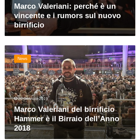
Marco Valeriani: perché è un
vincente e i rumors sul nuovo
birrificio
Marco
Valeriani
News
del
birrificio
Hammer
è
il
Birraio
20 Gennaio 2019
dell’Anno
2018
Marco Valeriani del birrificio
Hammer è il Birraio dell’Anno
2018