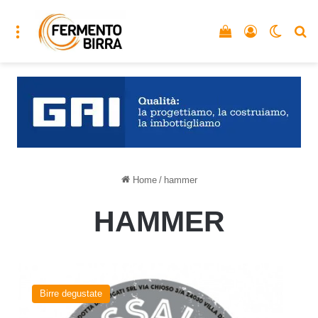
Menu
Vedi il carrello
Accedi
Cambia
C
Home
/
hammer
HAMMER
Tessaiga
del
Birre degustate
birrificio
Hammer