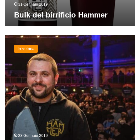
31 Gennaio 2019
Bulk del birrificio Hammer
Marco
Valeriani:
In vetrina
perché
è
un
vincente
e
i
rumors
sul
nuovo
birrificio
23 Gennaio 2019