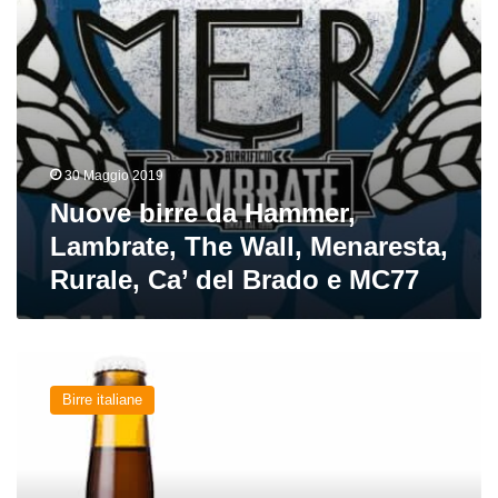
Rurale,
Ca’
del
Brado
e
MC77
30 Maggio 2019
Nuove birre da Hammer,
Lambrate, The Wall, Menaresta,
Rurale, Ca’ del Brado e MC77
Black
Queen
Birre italiane
del
birrificio
Hammer