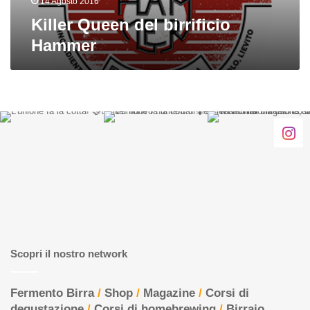
14 Agosto 2016
Killer Queen del birrificio
Hammer
Scopri il nostro network
Fermento Birra
/
Shop
/
Magazine
/
Corsi di
degustazione
/
Corsi di homebrewing
/
Birraio