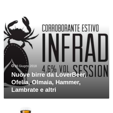
LoverBeer,
Ofelia,
Olmaia,
Hammer,
Lambrate
e
altri
26 Giugno 2018
Nuove birre da LoverBeer,
Ofelia, Olmaia, Hammer,
Lambrate e altri
Riverside