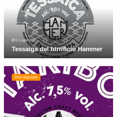
11 Luglio 2021
Tessaiga del birrificio Hammer
Taribo
del
Birre degustate
birrificio
Hammer