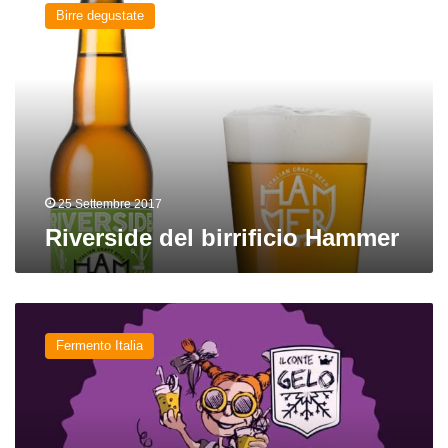
del
Birre degustate
birrificio
Hammer
25 Settembre 2017
Riverside del birrificio Hammer
Nuove
birre
Fermento Italia
dall’Italia
da
Conte
Gelo,
Hammer,