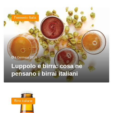
Luppolo
e
Fermento Italia
birra:
cosa
ne
pensano
i
birrai
italiani
4 Gennaio 2019
Luppolo e birra: cosa ne
pensano i birrai italiani
Spring
del
Birre italiane
birrificio
Hammer