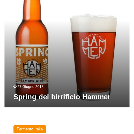
27 Giugno 2018
Spring del birrificio Hammer
Nuove
birre
Fermento Italia
da