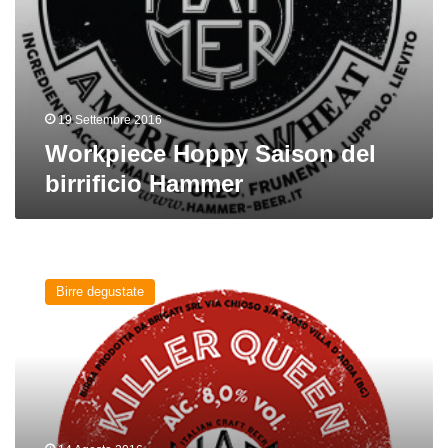
19 Settembre 2016
Workpiece Hoppy Saison del
birrificio Hammer
Killer
Queen
Birre degustate
del
birrificio
Hammer