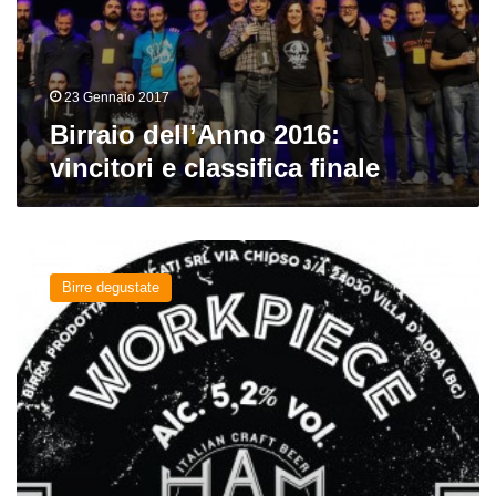
23 Gennaio 2017
Birraio dell’Anno 2016:
vincitori e classifica finale
Workpiece
Hoppy
Birre degustate
Saison
del
birrificio
Hammer