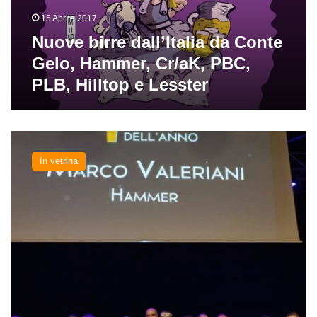
Cr/aK,
15 Aprile 2017
PBC,
PLB,
Nuove birre dall’Italia da Conte
Hilltop
Gelo, Hammer, Cr/aK, PBC,
e
PLB, Hilltop e Lesster
Lesster
Birraio
dell’Anno
In vetrina
2016:
vincitori
e
classifica
finale