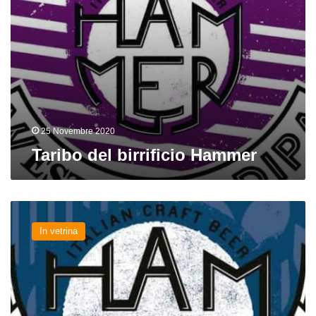
25 Novembre 2020
Taribo del birrificio Hammer
Nuove
birre
In vetrina
da
Hammer,
Lambrate,
The
Wall,
Menaresta,