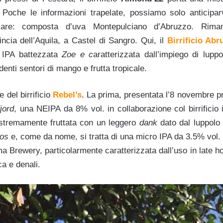
 Poche le informazioni trapelate, possiamo solo anticipa
colare: composta d’uva Montepulciano d’Abruzzo. Riman
ncia dell’Aquila, a Castel di Sangro. Qui, il
Birrificio Ab
IPA battezzata
Zoe e c
aratterizzata dall’impiego di lupp
denti sentori di mango e frutta tropicale.
 del birrificio
Rebel’s
. La prima, presentata l’8 novembre p
jord
, una NEIPA da 8% vol. in collaborazione col birrificio
estremamente fruttata con un leggero
dank
dato dal luppolo 
os
e, come da nome, si tratta di una micro IPA da 3.5% vol.
ma Brewery, particolarmente caratterizzata dall’uso in late h
a e denali.