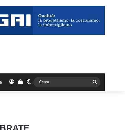
Accedi
Vedi il carrello
Cambia aspetto
Cerca
ti
MBRATE,