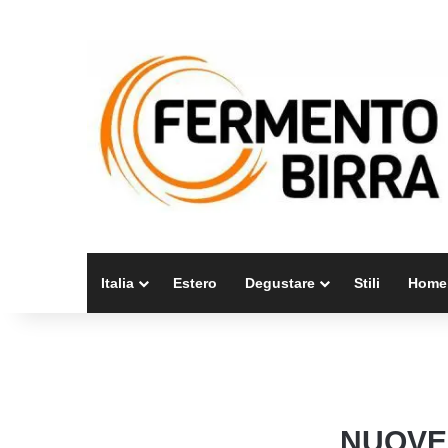
Italia
Estero
Degustare
Stili
Home
NUOVE 