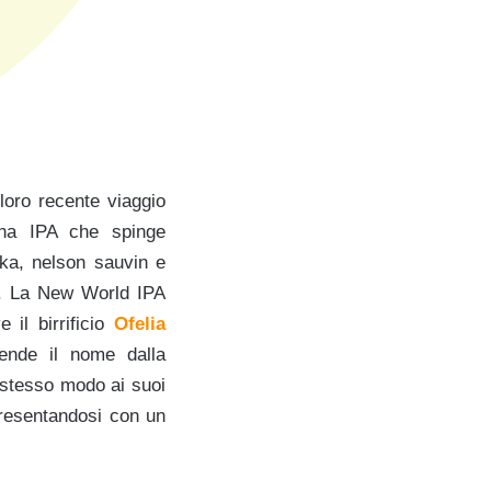
loro recente viaggio
una IPA che spinge
eka, nelson sauvin e
te. La New World IPA
 il birrificio
Ofelia
rende il nome dalla
o stesso modo ai suoi
presentandosi con un