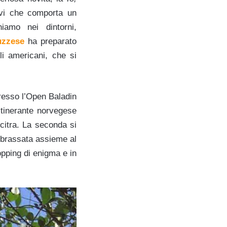
rvi che comporta un
iamo nei dintorni,
ruzzese
ha preparato
oli americani, che si
resso l’Open Baladin
 itinerante norvegese
citra. La seconda si
 brassata assieme al
opping di enigma e in