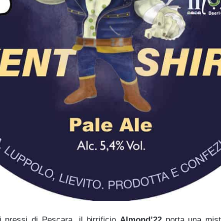
 pressi di Pescara, il birrificio
Almond’22
porta una mist