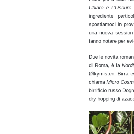
Chiara e L’Oscuro
.
ingrediente parti
spostiamoci in provi
una nuova session 
fanno notare per evi
Due le novità romane
di Roma, è la
Nordf
Ølkymisten. Birra 
chiama
Micro Cosm
birrificio russo Dog
dry hopping di azacc