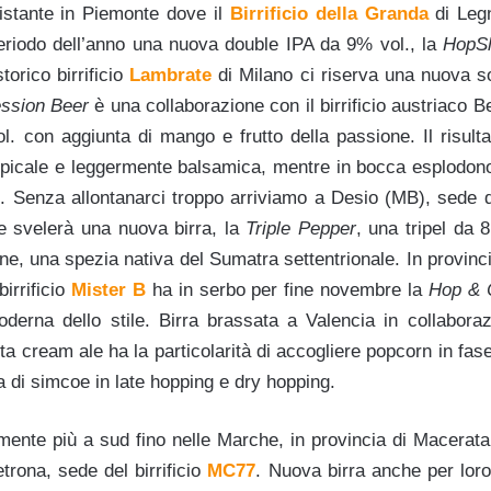
istante in Piemonte dove il
Birrificio della Granda
di Leg
eriodo dell’anno una nuova double IPA da 9% vol., la
HopS
orico birrificio
Lambrate
di Milano ci riserva una nuova so
ssion Beer
è una collaborazione con il birrificio austriaco Be
ol. con aggiunta di mango e frutto della passione. Il risult
opicale e leggermente balsamica, mentre in bocca esplodon
. Senza allontanarci troppo arriviamo a Desio (MB), sede 
e svelerà una nuova birra, la
Triple Pepper
, una tripel da 
ne, una spezia nativa del Sumatra settentrionale. In provinc
birrificio
Mister B
ha in serbo per fine novembre la
Hop & 
oderna dello stile. Birra brassata a Valencia in collaborazi
a cream ale ha la particolarità di accogliere popcorn in fas
 di simcoe in late hopping e dry hopping.
ente più a sud fino nelle Marche, in provincia di Macerata,
rona, sede del birrificio
MC77
. Nuova birra anche per lor