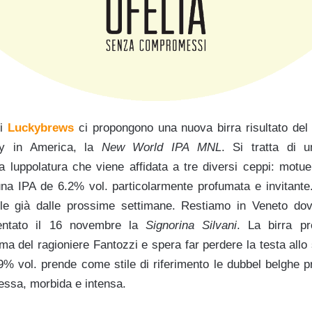
di
Luckybrews
ci propongono una nuova birra risultato del 
ey in America, la
New World IPA MNL
. Si tratta di 
la luppolatura che viene affidata a tre diversi ceppi: motu
 è una IPA de 6.2% vol. particolarmente profumata e invitan
le già dalle prossime settimane. Restiamo in Veneto dove
entato il 16 novembre la
Signorina Silvani
. La birra p
ma del ragioniere Fantozzi e spera far perdere la testa all
6.9% vol. prende come stile di riferimento le dubbel belghe 
essa, morbida e intensa.