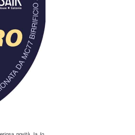
eriosa novità, la
Io,