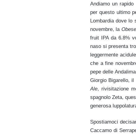
Andiamo un rapido 
per questo ultimo p
Lombardia dove lo st
novembre, la
Obese
fruit IPA da 6.8% v
naso si presenta tr
leggermente acidule
che a fine novembr
pepe delle Andalima
Giorgio Bigarello, il 
Ale
, rivisitazione m
spagnolo Zeta, quest
generosa luppolatura
Spostiamoci decisam
Caccamo di Serrapet