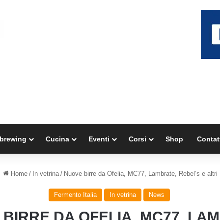
brewing
Cucina
Eventi
Corsi
Shop
Contat
Home
/
In vetrina
/
Nuove birre da Ofelia, MC77, Lambrate, Rebel’s e altri
Fermento Italia
In vetrina
News
BIRRE DA OFELIA, MC77, LA