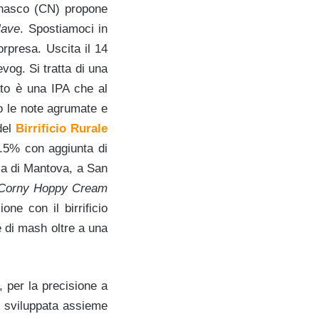
nasco (CN) propone
lave
. Spostiamoci in
rpresa. Uscita il 14
vog. Si tratta di una
ato è una IPA che al
o le note agrumate e
del
Birrificio Rurale
8.5% con aggiunta di
ia di Mantova, a San
Corny Hoppy Cream
one con il birrificio
e di mash oltre a una
 per la precisione a
o sviluppata assieme