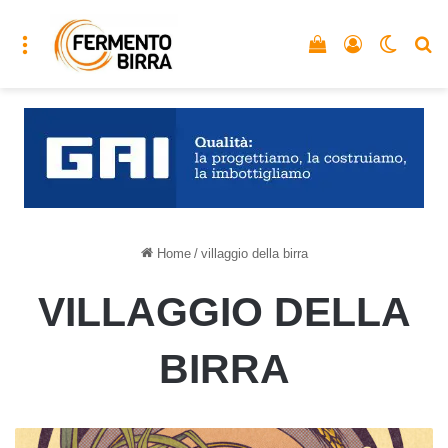
Menu
Vedi il carrello
Accedi
Cambia
C
Home
/
villaggio della birra
VILLAGGIO DELLA
BIRRA
Villaggio