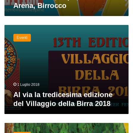
Arena, Birrocco
Beer
Craft
Arena,
Birrocco
Al
via
Eventi
la
tredicesima
edizione
del
Villaggio
della
Birra
2018
1 Luglio 2018
Al via la tredicesima edizione
del Villaggio della Birra 2018
In
arrivo