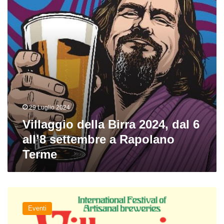
6
all’8
settembre
a
Rapolano
Terme
29 Luglio 2024
Villaggio della Birra 2024, dal 6
all’8 settembre a Rapolano
Terme
Villaggio
della
Eventi
Birra,
dall’8