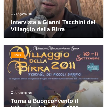
Birra
21 Agosto 2011
Intervista a Gianni Tacchini del
Villaggio della Birra
Torna
a
News
Buonconvento
il
Villaggio
della
Birra
2011
20 Agosto 2011
Torna a Buonconvento il