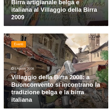
Birra artigianale belga e
italiana al Villaggio della Birra
2009
Villaggio
della
Eventi
Birra
2008:
a
Buonconvento
si
5 Agosto 2008
incontrano
Villaggio della Birra 2008: a
la
tradizione
Buonconvento si incontrano la
belga
tradizione belga e la birra
e
italiana
la
birra
italiana