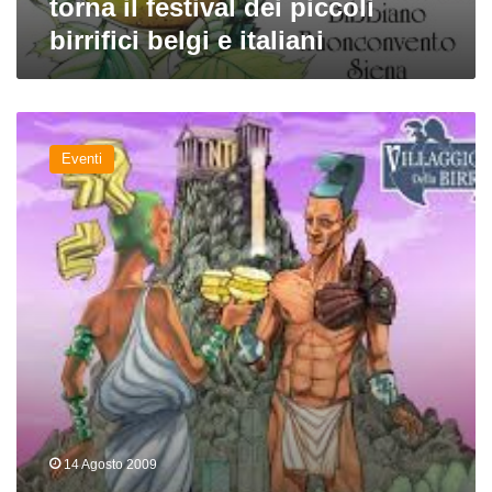
torna il festival dei piccoli
birrifici belgi e italiani
Birra
artigianale
Eventi
belga
e
italiana
al
Villaggio
della
Birra
2009
14 Agosto 2009