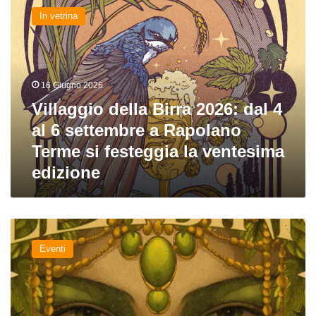
della
In vetrina
Birra
2026:
dal
4
al
16 Giugno 2026
6
Villaggio della Birra 2026: dal 4
settembre
a
al 6 settembre a Rapolano
Rapolano
Terme si festeggia la ventesima
Terme
edizione
si
festeggia
la
ventesima
Ritorna
edizione
il
Eventi
Villaggio
della
Birra:
dal
5