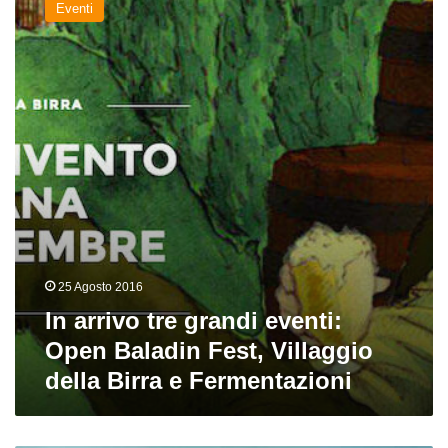
Eventi
tre
grandi
eventi:
Open
Baladin
Fest,
Villaggio
della
Birra
e
Fermentazioni
25 Agosto 2016
In arrivo tre grandi eventi:
Open Baladin Fest, Villaggio
della Birra e Fermentazioni