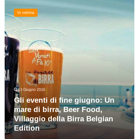
Gli
eventi
In vetrina
di
fine
giugno:
Un
mare
di
birra,
Beer
Food,
Villaggio
della
Birra
13 Giugno 2016
Belgian
Gli eventi di fine giugno: Un
Edition
mare di birra, Beer Food,
Villaggio della Birra Belgian
Edition