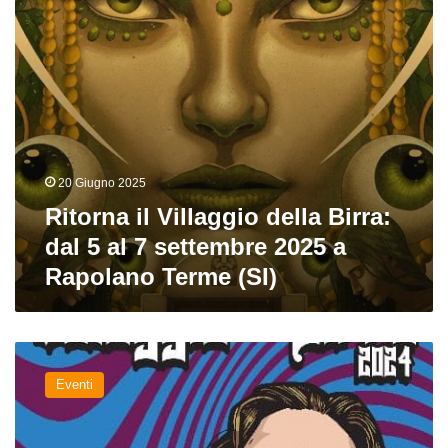
al
7
settembre
2025
a
Rapolano
Terme
(SI)
20 Giugno 2025
Ritorna il Villaggio della Birra:
dal 5 al 7 settembre 2025 a
Rapolano Terme (SI)
Villaggio
della
Eventi
Birra
2024,
dal