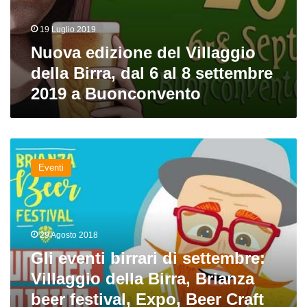
Buonconvento
19 Luglio 2019
Nuova edizione del Villaggio
della Birra, dal 6 al 8 settembre
2019 a Buonconvento
Gli
eventi
Eventi
birrari
di
settembre:
Villaggio
della
29 Agosto 2018
Birra,
Gli eventi birrari di settembre:
Brianza
beer
Villaggio della Birra, Brianza
festival,
beer festival, Expo, Beer Craft
Expo,