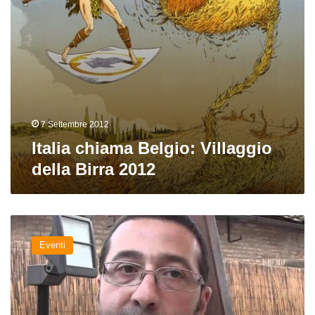
7 Settembre 2012
Italia chiama Belgio: Villaggio
della Birra 2012
Intervista
a
Eventi
Gianni
Tacchini
del
Villaggio
della