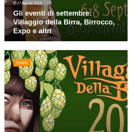
27 Agosto 2019
Gli eventi di settembre:
Villaggio della Birra, Birrocco,
Expo e altri
Nuova
edizione
Eventi
del
Villaggio
della
Birra,
dal
6
al
8
settembre
2019
a