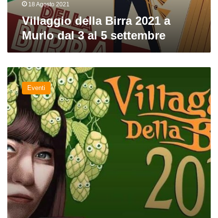
5
18 Agosto 2021
settembre
Villaggio della Birra 2021 a
Murlo dal 3 al 5 settembre
Gli
eventi
Eventi
di
settembre:
Villaggio
della
Birra,
Birrocco,
Expo
e
altri