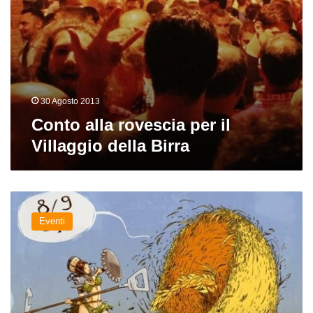
30 Agosto 2013
Conto alla rovescia per il
Villaggio della Birra
Italia
chiama
Eventi
Belgio:
Villaggio
della
Birra
2012