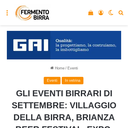
Menu
Vedi il carrello
Accedi
Cambia
C
Home
/
Eventi
Eventi
In vetrina
GLI EVENTI BIRRARI DI
SETTEMBRE: VILLAGGIO
DELLA BIRRA, BRIANZA