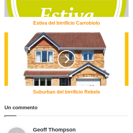
Estiva del birrificio Carrobiolo
Suburban
del
birrificio
Rebels
Suburban del birrificio Rebels
Un commento
h
Geoff Thompson