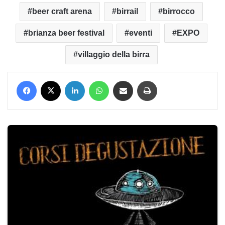
beer craft arena
birrail
birrocco
brianza beer festival
eventi
EXPO
villaggio della birra
Facebook
X
LinkedIn
WhatsApp
Condividi via mail
Stampa