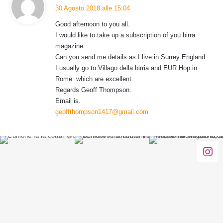
a
30 Agosto 2018 alle 15:04
d
Good afternoon to you all.
e
I would like to take up a subscription of you birra
t
magazine.
t
Can you send me details as I live in Surrey England.
o
I usually go to Villago della birria and EUR Hop in
:
Rome .which are excellent.
Regards Geoff Thompson.
Email is.
geoffthompson1417@gmail.com