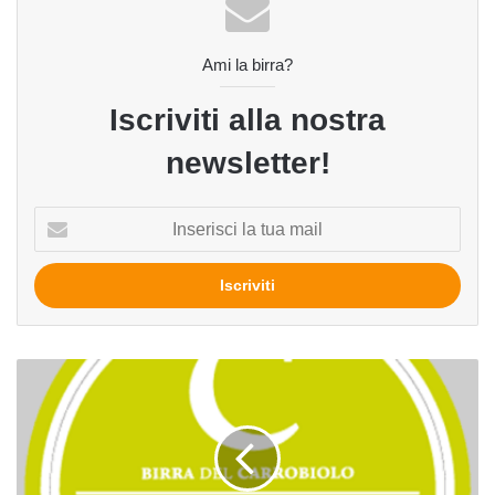
Ami la birra?
Iscriviti alla nostra
newsletter!
Inserisci
la
tua
mail
Estiva
del
birrificio
Carrobiolo