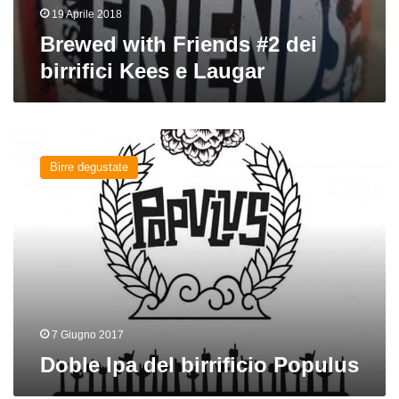
19 Aprile 2018
Brewed with Friends #2 dei
birrifici Kees e Laugar
Doble
Ipa
Birre degustate
del
birrificio
Populus
7 Giugno 2017
Doble Ipa del birrificio Populus