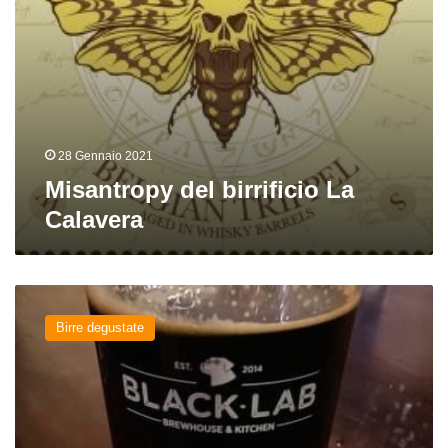
28 Gennaio 2021
Misantropy del birrificio La
Calavera
Island
Trip
Birre degustate
dei
birrifici
Flybrew,
Tro
Ales
e