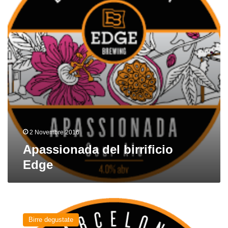
2 Novembre 2016
Apassionada del birrificio
Edge
Accidental
Jedi
Birre degustate
del