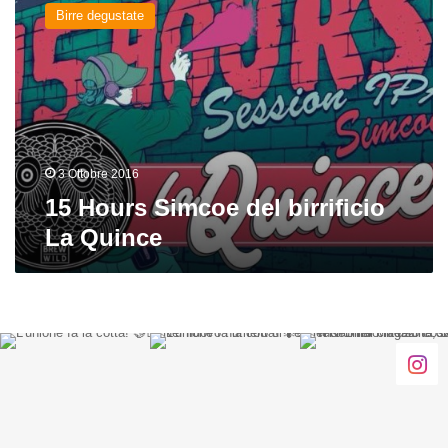
Hours
Birre degustate
Simcoe
del
birrificio
La
Quince
3 Ottobre 2016
15 Hours Simcoe del birrificio
La Quince