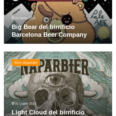
Company
20 Aprile 2020
Big Bear del birrificio
Barcelona Beer Company
Light
Cloud
Birre degustate
del
birrificio
Naparbier
31 Luglio 2019
Light Cloud del birrificio