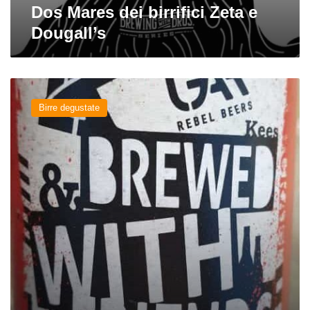
Dos Mares dei birrifici Zeta e
Dougall’s
Brewed
with
Birre degustate
Friends
#2
dei
birrifici
Kees
e
Laugar