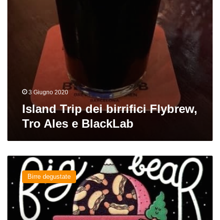
BlackLab
3 Giugno 2020
Island Trip dei birrifici Flybrew,
Tro Ales e BlackLab
Big
Bear
Birre degustate
del
birrificio
Barcelona
Beer