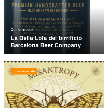
birrificio
Barcelona
Beer
Company
22 Aprile 2022
La Bella Lola del birrificio
Barcelona Beer Company
Misantropy
del
Birre degustate
birrificio
La
Calavera