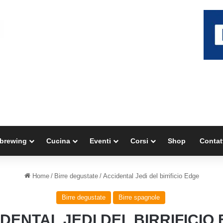
brewing
Cucina
Eventi
Corsi
Shop
Contat
Home
/
Birre degustate
/
Accidental Jedi del birrificio Edge
Birre degustate
Birre spagnole
DENTAL JEDI DEL BIRRIFICIO