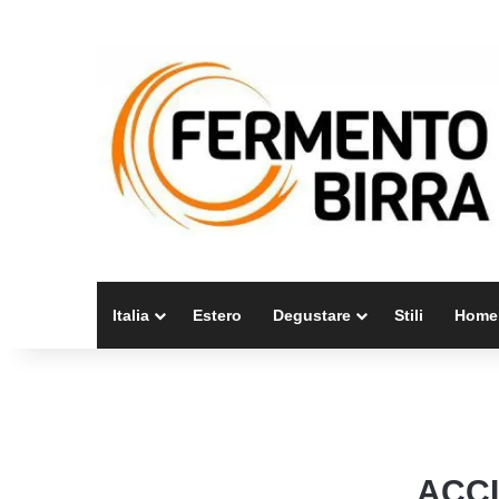
Italia
Estero
Degustare
Stili
Home
ACCI