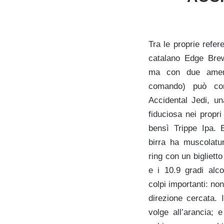
Tra le proprie refer
catalano Edge Brew
ma con due americ
comando) può con
Accidental Jedi, un
fiduciosa nei propri
bensì Trippe Ipa. 
birra ha muscolatu
ring con un biglietto
e i 10.9 gradi alco
colpi importanti: no
direzione cercata. 
volge all’arancia; 