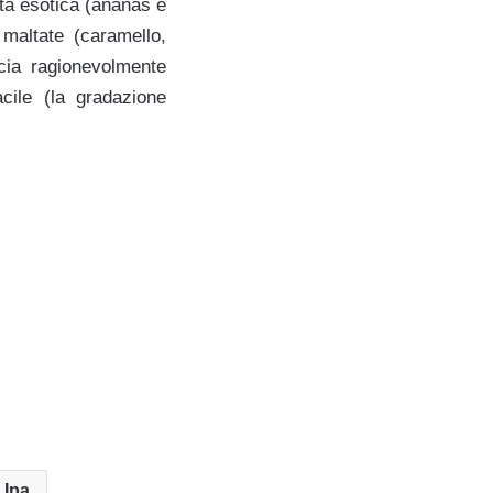
tta esotica (ananas e
maltate (caramello,
ncia ragionevolmente
cile (la gradazione
 Ipa