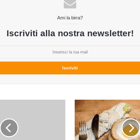
Ami la birra?
Iscriviti alla nostra newsletter!
Golosi
risvegli:
il
beer
brunch!