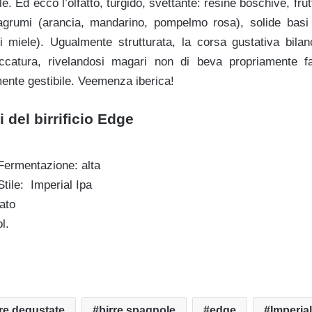
. Ed ecco l’olfatto, turgido, svettante: resine boschive, fru
agrumi (arancia, mandarino, pompelmo rosa), solide basi 
 di miele). Ugualmente strutturata, la corsa gustativa bila
catura, rivelandosi magari non di beva propriamente fa
mente gestibile. Veemenza iberica!
 del birrificio Edge
Fermentazione: alta
Stile: Imperial Ipa
ato
l.
rre degustate
birre spagnole
edge
Imperial