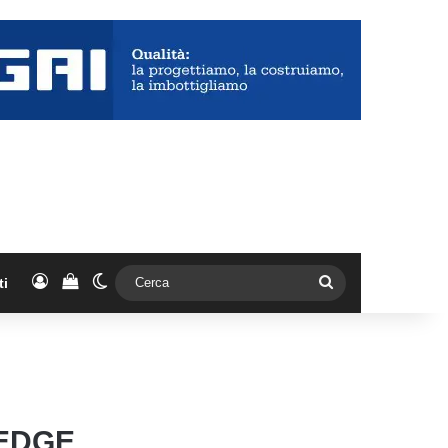
Accedi
Vedi il carrello
Cambia aspetto
Cerca
ti
 EDGE