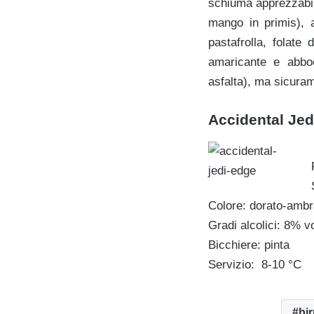
schiuma apprezzabile
mango in primis), 
pastafrolla, folate
amaricante e abboc
asfalta), ma sicura
Accidental Jedi
Colore: dorato-ambr
Gradi alcolici: 8% vo
Bicchiere: pinta
Servizio: 8-10 °C
bi