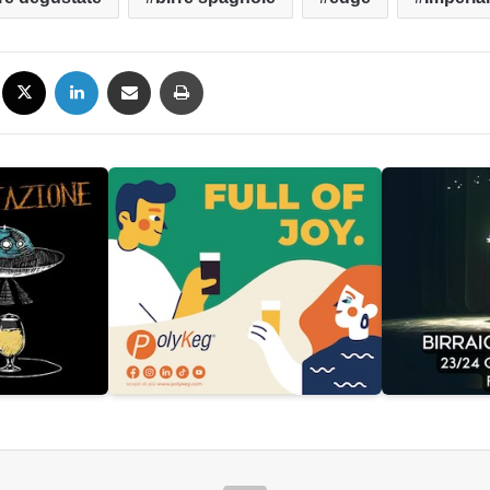
Facebook
X
LinkedIn
Condividi via mail
Stampa