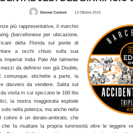
Simone Cantoni
13 Ottobre 2016
enze più rappresentative, il marchio
ing (barcellonese per ubicazione,
ani della Florida sul ponte di
tare a occhi chiusi sulla sua
a Imperial India Pale Ale talmente
 mezzi da definirsi non già Double,
E comunque, etichette a parte, la
re davvero da vendere. Salita sul
 da visita in cui spiccano le 100 Ibu
lici, la nostra maggiorata esplode
n solo nella potenza, ma anche nella
Il colore è un dorato-ambrato, che
e che fa risaltare la propria luminosità oltre le leggere v