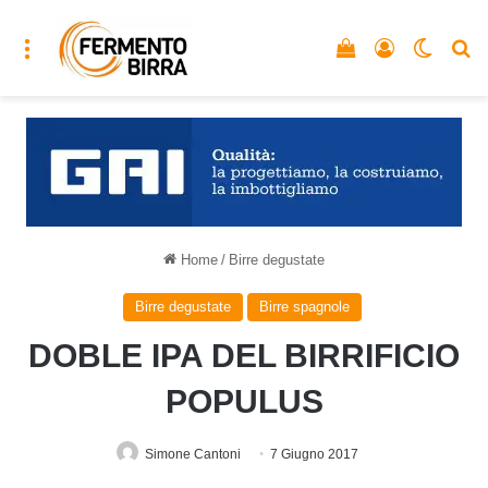
Menu
Vedi il carrello
Accedi
Cambia
C
Home
/
Birre degustate
Birre degustate
Birre spagnole
DOBLE IPA DEL BIRRIFICIO
POPULUS
Simone Cantoni
7 Giugno 2017