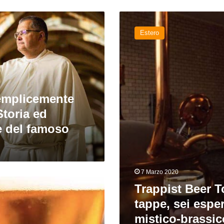
Trappist
Beer
Estero
Tour:
sei
tappe,
sei
esperienze
mistico-
emplicemente
brassicole
Storia ed
e del famoso
7 Marzo 2020
Trappist Beer T
tappe, sei espe
mistico-brassic