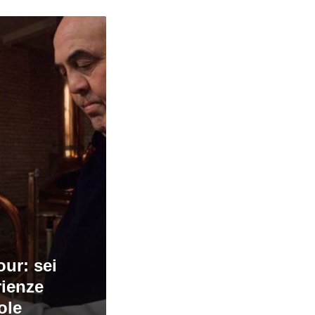
our: sei
rienze
ole