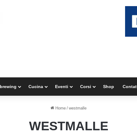
brewing
Cucina
Eventi
Corsi
Shop
Contat
Home
/
westmalle
WESTMALLE