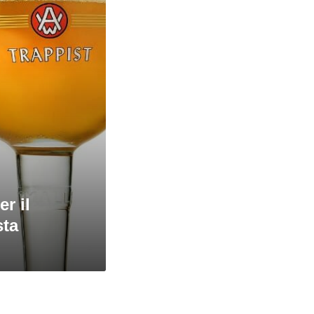
r il
sta