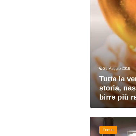
storia,
nascita
del
nome
e
birre
più
rappresentative
29 Maggio 2019
Tutta la ve
storia, na
birre più 
Hall
of
Focus
Fame.