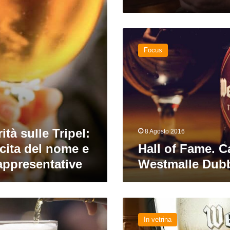
Hall
of
Focus
Fame.
Capitolo
XV.
Westmalle
Dubbel
rità sulle Tripel:
8 Agosto 2016
scita del nome e
Hall of Fame. C
rappresentative
Westmalle Dub
175
candeline
In vetrina
per