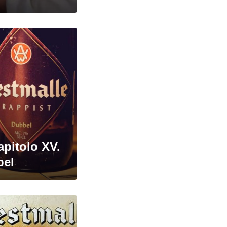
apitolo XV.
bel