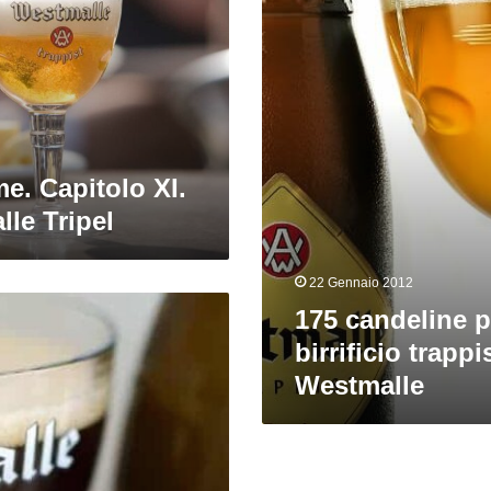
il
birrificio
trappista
Westmalle
me. Capitolo XI.
le Tripel
22 Gennaio 2012
175 candeline pe
birrificio trappi
Westmalle