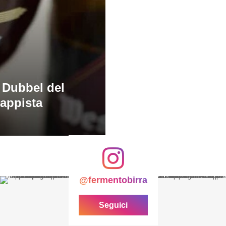
 Dubbel del
trappista
@fermentobirra
Seguici