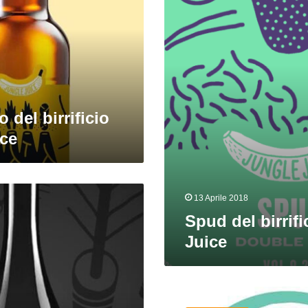
Jungle
Juice
 del birrificio
ice
13 Aprile 2018
Spud del birrif
Juice
Marisol
del