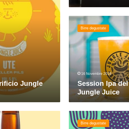
Session
Ipa
Birre degustate
del
birrificio
Jungle
Juice
16 Novembre 2018
rificio Jungle
Session Ipa del 
Jungle Juice
Spud
del
Birre degustate
birrificio