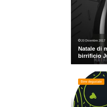
20 Dicembre 2017
Natale di 
birrificio 
Jungle
Fever
Birre degustate
del
birrificio
Jungle
Juice
Brewing