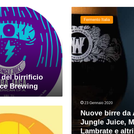
Nuove
birre
Fermento Italia
da
Alder,
Jungle
Juice,
Mukkeller,
Lambrate
e
altri
del birrificio
ice Brewing
23 Gennaio 2020
Nuove birre da 
Jungle Juice, M
Lambrate e altri