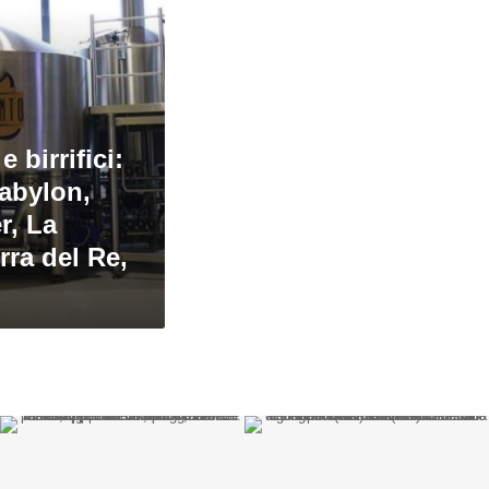
 birrifici:
abylon,
r, La
rra del Re,