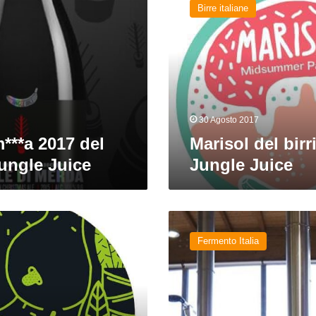
Birre italiane
birrificio
Jungle
Juice
30 Agosto 2017
m***a 2017 del
Marisol del birri
Jungle Juice
Jungle Juice
Nuovi
brewpub
Fermento Italia
e
birrifici:
Jungle
Juice,
Babylon,