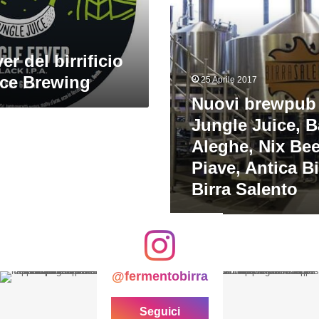
Aleghe,
Nix
Beer,
La
r del birrificio
Piave,
ice Brewing
Antica
25 Aprile 2017
Birra
Nuovi brewpub e
del
Jungle Juice, B
Re,
Birra
Aleghe, Nix Bee
Salento
Piave, Antica Bi
Birra Salento
@fermentobirra
Seguici