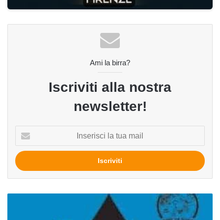
Ami la birra?
Iscriviti alla nostra
newsletter!
Inserisci
la
tua
mail
Frankensteiner
del
birrificio