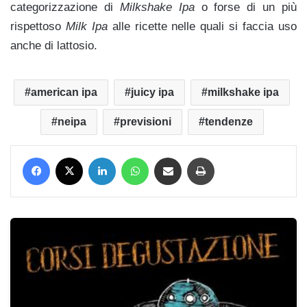
categorizzazione di
Milkshake Ipa
o forse di un più
rispettoso
Milk Ipa
alle ricette nelle quali si faccia uso
anche di lattosio
.
american ipa
juicy ipa
milkshake ipa
neipa
previsioni
tendenze
Facebook
X
LinkedIn
WhatsApp
Condividi via mail
Stampa