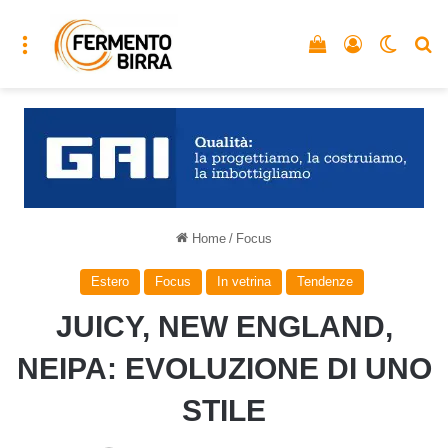
Menu
Vedi il carrello
Accedi
Cambia
C
Home
/
Focus
Estero
Focus
In vetrina
Tendenze
JUICY, NEW ENGLAND,
NEIPA: EVOLUZIONE DI UNO
STILE