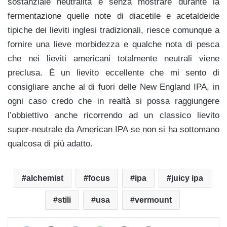
sostanziale neutralità e senza mostrare durante la
fermentazione quelle note di diacetile e acetaldeide
tipiche dei lieviti inglesi tradizionali, riesce comunque a
fornire una lieve morbidezza e qualche nota di pesca
che nei lieviti americani totalmente neutrali viene
preclusa. È un lievito eccellente che mi sento di
consigliare anche al di fuori delle New England IPA, in
ogni caso credo che in realtà si possa raggiungere
l’obbiettivo anche ricorrendo ad un classico lievito
super-neutrale da American IPA se non si ha sottomano
qualcosa di più adatto.
alchemist
focus
ipa
juicy ipa
stili
usa
vermount
Facebook
X
LinkedIn
WhatsApp
Condividi via mail
Stampa