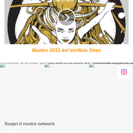
del
birrificio
Siren
Maiden 2015 del birrificio Siren
Scopri il nostro network