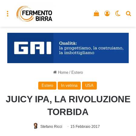
Menu
Vedi il carrello
Accedi
Cambia
C
Home
/
Estero
Estero
In vetrina
USA
JUICY IPA, LA RIVOLUZIONE
TORBIDA
Stefano Ricci
15 Febbraio 2017