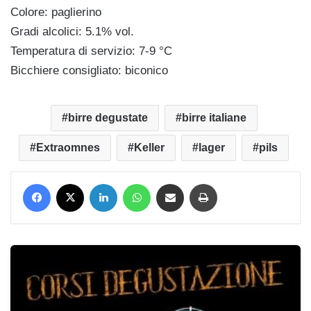
Colore: paglierino
Gradi alcolici: 5.1% vol.
Temperatura di servizio: 7-9 °C
Bicchiere consigliato: biconico
birre degustate
birre italiane
Extraomnes
Keller
lager
pils
Facebook
X
LinkedIn
WhatsApp
Condividi via mail
Stampa