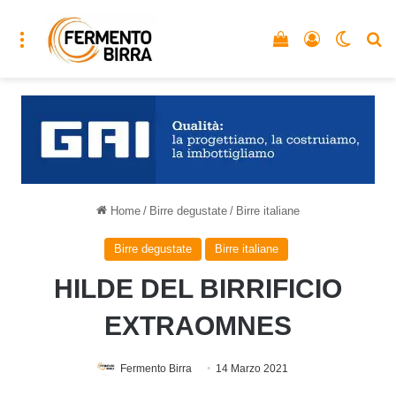
Menu
Vedi il carrello
Accedi
Cambia
C
Home
/
Birre degustate
/
Birre italiane
Birre degustate
Birre italiane
HILDE DEL BIRRIFICIO
EXTRAOMNES
Fermento Birra
14 Marzo 2021