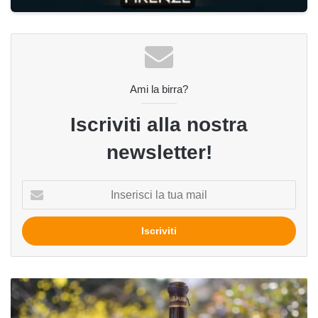
Ami la birra?
Iscriviti alla nostra
newsletter!
Inserisci
la
tua
mail
Opera
del
birrificio