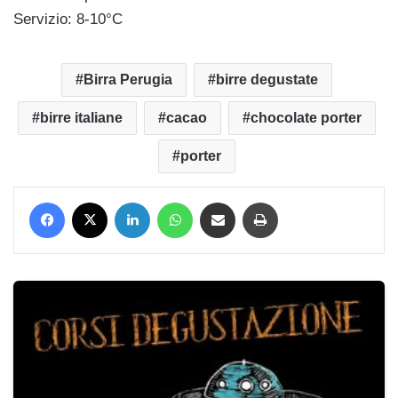
Servizio: 8-10°C
Birra Perugia
birre degustate
birre italiane
cacao
chocolate porter
porter
Facebook
X
LinkedIn
WhatsApp
Condividi via mail
Stampa