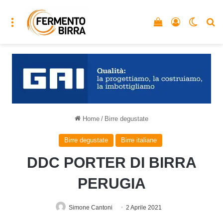
Menu
Vedi il carrello
Accedi
Cambia
C
Home
/
Birre degustate
Birre degustate
Birre italiane
DDC PORTER DI BIRRA
PERUGIA
Simone Cantoni
2 Aprile 2021