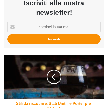
Iscriviti alla nostra
newsletter!
Inserisci
la
tua
mail
Stili
da
riscoprire.
Stati
Uniti:
le
Porter
pre-
proibizionismo
Stili da riscoprire. Stati Uniti: le Porter pre-