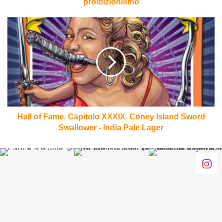
proibizionismo
Hall
of
Fame.
Capitolo
XXXIX.
Coney
Island
Sword
Swallower
-
Hall of Fame. Capitolo XXXIX. Coney Island Sword
India
Swallower - India Pale Lager
Pale
Lager