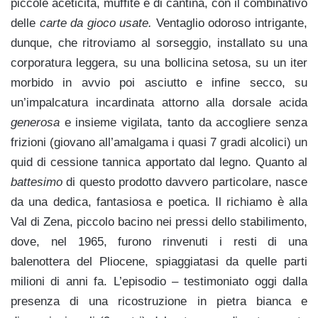
piccole aceticità, muffite e di cantina, con il combinativo
delle
carte da gioco usate.
Ventaglio odoroso intrigante,
dunque, che ritroviamo al sorseggio, installato su una
corporatura leggera, su una bollicina setosa, su un iter
morbido in avvio poi asciutto e infine secco, su
un’impalcatura incardinata attorno alla dorsale acida
generosa
e insieme vigilata, tanto da accogliere senza
frizioni (giovano all’amalgama i quasi 7 gradi alcolici) un
quid di cessione tannica apportato dal legno. Quanto al
battesimo
di questo prodotto davvero particolare, nasce
da una dedica, fantasiosa e poetica. Il richiamo è alla
Val di Zena, piccolo bacino nei pressi dello stabilimento,
dove, nel 1965, furono rinvenuti i resti di una
balenottera del Pliocene, spiaggiatasi da quelle parti
milioni di anni fa. L’episodio – testimoniato oggi dalla
presenza di una ricostruzione in pietra bianca e