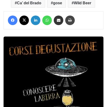
Ca’ del Brado
gose
Wild Beer
Facebook
X
LinkedIn
WhatsApp
Condividi via mail
Stampa