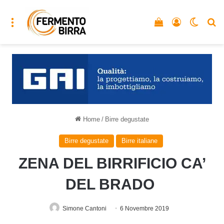
Menu
Vedi il carrello
Accedi
Cambia
C
Home
/
Birre degustate
Birre degustate
Birre italiane
ZENA DEL BIRRIFICIO CA’
DEL BRADO
Simone Cantoni
6 Novembre 2019