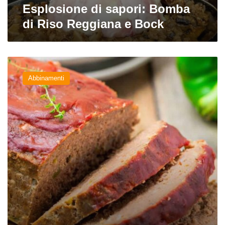
Esplosione di sapori: Bomba
di Riso Reggiana e Bock
Un
match
Abbinamenti
vincente:
polpettone
al
forno
e
Bière
de
Garde