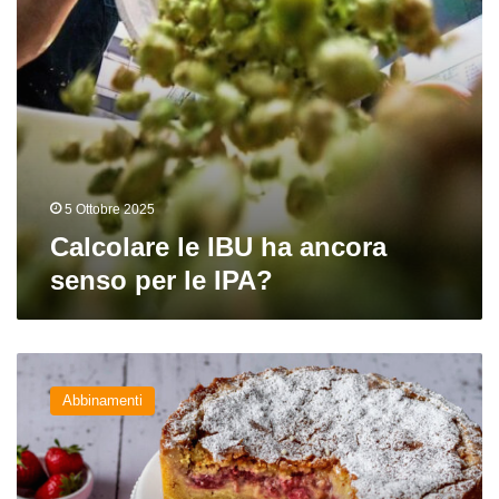
IPA?
5 Ottobre 2025
Calcolare le IBU ha ancora
senso per le IPA?
La
crostata
Abbinamenti
alle
fragole
con
crema