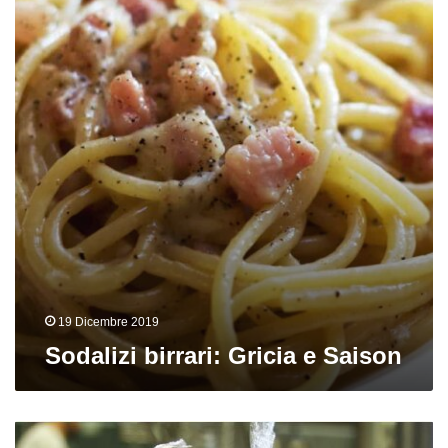
e
Saison
19 Dicembre 2019
Sodalizi birrari: Gricia e Saison
English