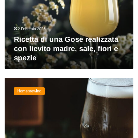
realizzata
con
lievito
madre,
2 Febbraio 2026
sale,
fiori
Ricetta di una Gose realizzata
e
con lievito madre, sale, fiori e
spezie
spezie
Gruit
ale:
Homebrewing
consigli
e
ricetta
per
farla
in
casa