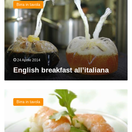
breakfast
Birra in tavola
all’italiana
24 Aprile 2014
English breakfast all’italiana
Gamberoni
alla
Birra in tavola
birra
con
insalata
di
avocado