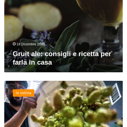
18 Dicembre 2025
Gruit ale: consigli e ricetta per
farla in casa
Calcolare
le
In vetrina
IBU
ha
ancora
senso
per
le