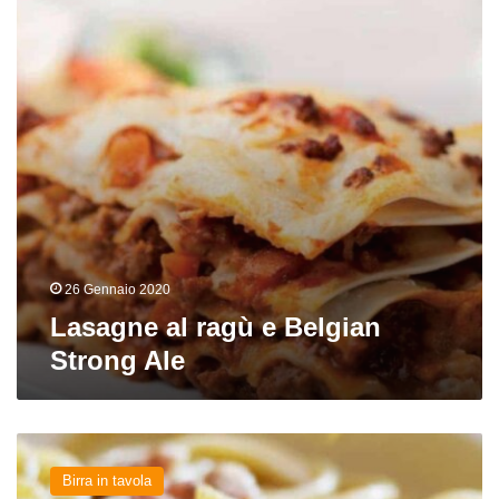
Belgian
Strong
Ale
26 Gennaio 2020
Lasagne al ragù e Belgian
Strong Ale
Sodalizi
birrari:
Birra in tavola
Gricia