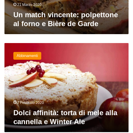
21 Marzo 2020
Un match vincente: polpettone
al forno e Bière de Garde
Dolci
affinità:
Abbinamenti
torta
di
mele
alla
cannella
e
Winter
Ale
7 Febbraio 2020
Dolci affinità: torta di mele alla
cannella e Winter Ale