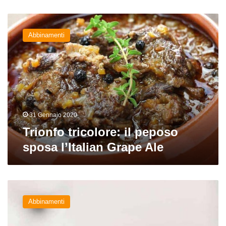
Trionfo
tricolore:
Abbinamenti
il
peposo
sposa
l’Italian
Grape
Ale
31 Gennaio 2020
Trionfo tricolore: il peposo
sposa l’Italian Grape Ale
Lasagne
al
Abbinamenti
ragù
e