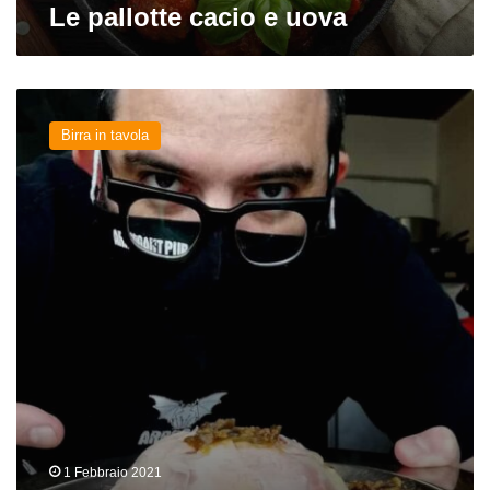
Le pallotte cacio e uova
Esplosione
di
Birra in tavola
sapori:
Bomba
di
Riso
Reggiana
e
Bock
1 Febbraio 2021