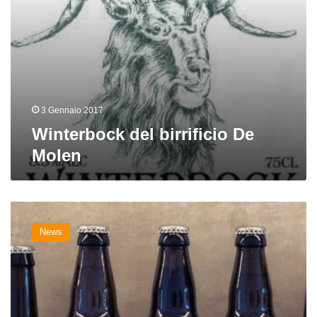
3 Gennaio 2017
Winterbock del birrificio De
Molen
Nuove
birre
News
da
Kernel,
De
Molen,
Amager,
Green