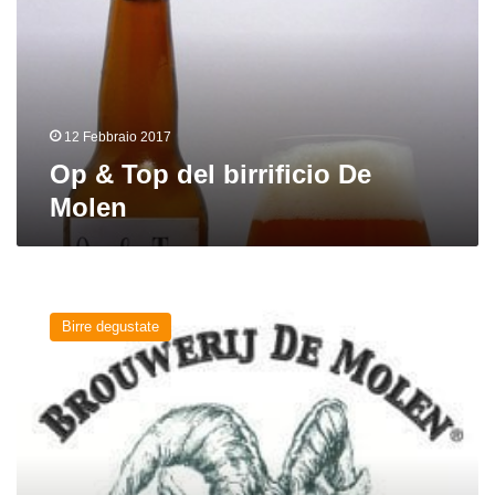
birrificio
De
Molen
12 Febbraio 2017
Op & Top del birrificio De
Molen
Winterbock
del
Birre degustate
birrificio
De
Molen