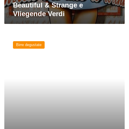
Beautiful & Strange e
Vliegende Verdi
Menno
&
Birre degustate
Jens
di
HaandBryggeriet
e
De
Molen