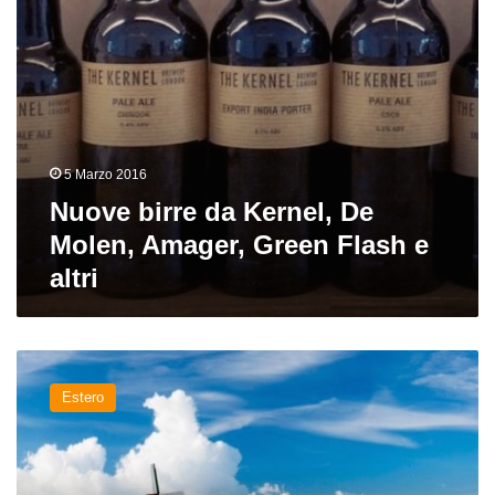
Flash
e
altri
5 Marzo 2016
Nuove birre da Kernel, De
Molen, Amager, Green Flash e
altri
Orange
beer,
Estero
la
nuova
onda
birraria