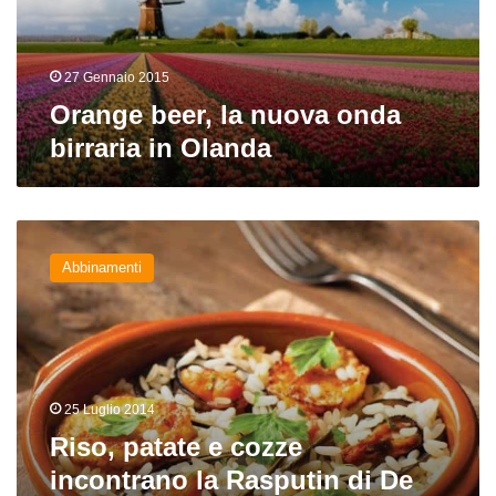
in
Olanda
27 Gennaio 2015
Orange beer, la nuova onda
birraria in Olanda
Riso,
patate
Abbinamenti
e
cozze
incontrano
la
Rasputin
di
25 Luglio 2014
De
Molen
Riso, patate e cozze
incontrano la Rasputin di De