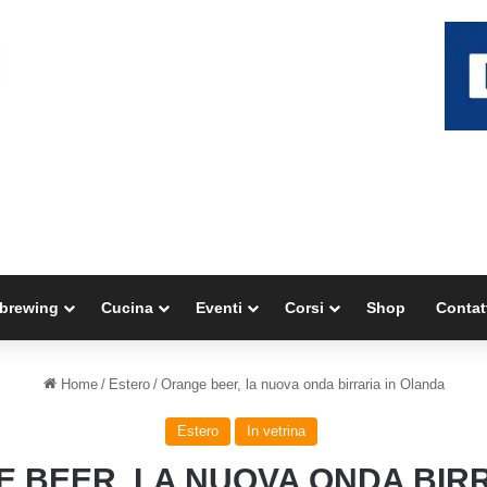
brewing
Cucina
Eventi
Corsi
Shop
Contat
Home
/
Estero
/
Orange beer, la nuova onda birraria in Olanda
Estero
In vetrina
 BEER, LA NUOVA ONDA BIRR