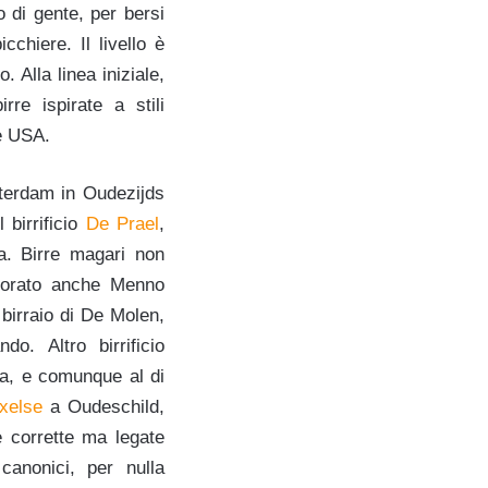
o di gente, per bersi
chiere. Il livello è
 Alla linea iniziale,
rre ispirate a stili
e USA.
terdam in Oudezijds
 birrificio
De Prael
,
a. Birre magari non
avorato anche Menno
 birraio di De Molen,
o. Altro birrificio
lia, e comunque al di
xelse
a Oudeschild,
 corrette ma legate
canonici, per nulla