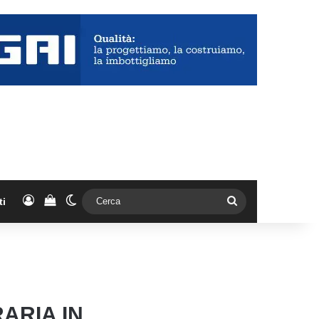
Accedi
Vedi il carrello
Cambia aspetto
Cerca
ti
ARIA IN