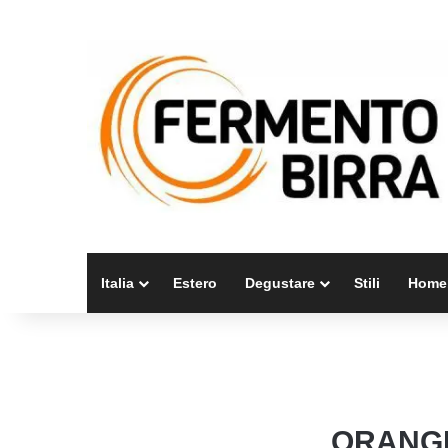
Italia
Estero
Degustare
Stili
Home
ORANGE