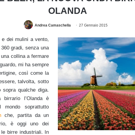
OLANDA
Andrea Camaschella
27 Gennaio 2015
i e dei mulini a vento,
a 360 gradi, senza una
una collina a fermare
sguardo, mi ha sempre
rtigine, così come la
ssere, talvolta, sotto
 o sopra qualche diga.
 birrario l’Olanda è
l mondo soprattutto
n
che, partita da un
orio, è oggi uno dei
le birre industriali. In