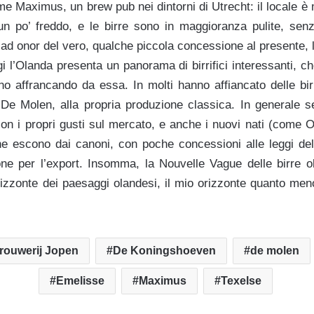
e Maximus, un brew pub nei dintorni di Utrecht: il locale è m
n po’ freddo, e le birre sono in maggioranza pulite, senz
ad onor del vero, qualche piccola concessione al presente, l
gi l’Olanda presenta un panorama di birrifici interessanti, c
nno affrancando da essa. In molti hanno affiancato delle bi
De Molen, alla propria produzione classica. In generale sem
n i propri gusti sul mercato, e anche i nuovi nati (come
he escono dai canoni, con poche concessioni alle leggi de
ne per l’export. Insomma, la Nouvelle Vague delle birre o
orizzonte dei paesaggi olandesi, il mio orizzonte quanto men
rouwerij Jopen
De Koningshoeven
de molen
Emelisse
Maximus
Texelse