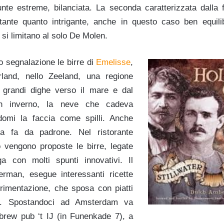
unte estreme, bilanciata. La seconda caratterizzata dalla f
tante quanto intrigante, anche in questo caso ben equili
n si limitano al solo De Molen.
 segnalazione le birre di
Emelisse
,
erland, nello Zeeland, una regione
e grandi dighe verso il mare e dal
un inverno, la neve che cadeva
ndomi la faccia come spilli. Anche
la fa da padrone. Nel ristorante
io vengono proposte le birre, legate
ga con molti spunti innovativi. Il
erman, esegue interessanti ricette
erimentazione, che sposa con piatti
le. Spostandoci ad Amsterdam va
o brew pub ‘t IJ (in Funenkade 7), a