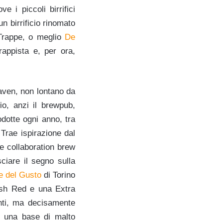
 i piccoli birrifici
un birrificio rinomato
 Trappe, o meglio
De
rappista e, per ora,
aven, non lontano da
o, anzi il brewpub,
odotte ogni anno, tra
. Trae ispirazione dal
e collaboration brew
sciare il segno sulla
e del Gusto
di Torino
mish Red e una Extra
nti, ma decisamente
u una base di malto