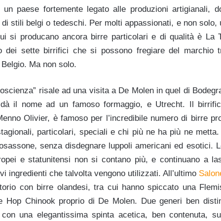
un paese fortemente legato alle produzioni artigianali, dove
i stili belgi o tedeschi. Per molti appassionati, e non solo, 
i si producano ancora birre particolari e di qualità è La
o dei sette birrifici che si possono fregiare del marchio t
el Belgio. Ma non solo.
coscienza” risale ad una visita a De Molen in quel di Bodegr
à il nome ad un famoso formaggio, e Utrecht. Il birrifici
Menno Olivier, è famoso per l’incredibile numero di birre pr
stagionali, particolari, speciali e chi più ne ha più ne metta
sassone, senza disdegnare luppoli americani ed esotici. L
uropei e statunitensi non si contano più, e continuano a la
i ingredienti che talvolta vengono utilizzati. All’ultimo
Salon
torio con birre olandesi, tra cui hanno spiccato una Fle
gle Hop Chinook proprio di De Molen. Due generi ben disti
ma con una elegantissima spinta acetica, ben contenuta, s