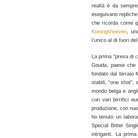
realtà è da sempre 
eseguivano repliche d
che ricorda come qu
Koningshoeven
, un
l’unico al di fuori d
La prima “presa di 
Gouda, paese che d
fondato dal birraio 
stabili, “one shot”, 
mondo belga e anglo
con vari birrifici e
produzione, con nuov
ho tenuto un labora
Special Bitter Sin
intriganti. La pri