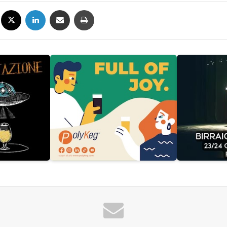
Facebook
X
LinkedIn
Condividi via mail
Stampa