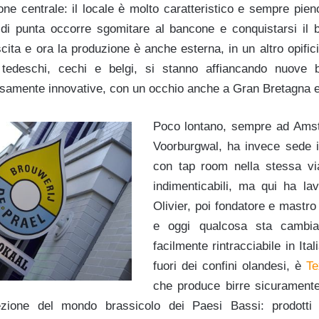
one centrale: il locale è molto caratteristico e sempre pien
 di punta occorre sgomitare al bancone e conquistarsi il bic
ita e ora la produzione è anche esterna, in un altro opificio.
 tedeschi, cechi e belgi, si stanno affiancando nuove bi
cisamente innovative, con un occhio anche a Gran Bretagna 
Poco lontano, sempre ad Ams
Voorburgwal, ha invece sede il
con tap room nella stessa vi
indimenticabili, ma qui ha l
Olivier, poi fondatore e mastro
e oggi qualcosa sta cambiand
facilmente rintracciabile in Ita
fuori dei confini olandesi, è
Te
che produce birre sicuramente
zione del mondo brassicolo dei Paesi Bassi: prodotti 