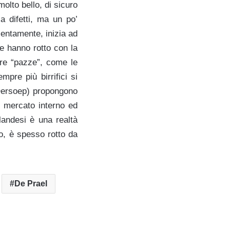
olto bello, di sicuro
a difetti, ma un po’
entamente, inizia ad
he hanno rotto con la
rre “pazze”, come le
pre più birrifici si
 Oersoep) propongono
l mercato interno ed
landesi è una realtà
o, è spesso rotto da
De Prael