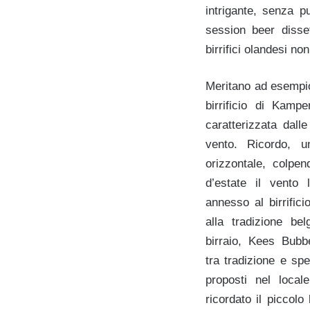
intrigante, senza p
session beer disse
birrifici olandesi no
Meritano ad esempio
birrificio di Kamp
caratterizzata dall
vento. Ricordo, 
orizzontale, colpe
d’estate il vento 
annesso al birrific
alla tradizione bel
birraio, Kees Bubb
tra tradizione e sp
proposti nel loca
ricordato il piccol