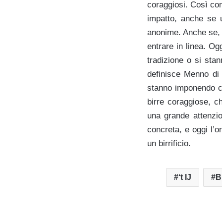
coraggiosi. Così com
impatto, anche se u
anonime. Anche se, 
entrare in linea. Og
tradizione o si sta
definisce Menno di 
stanno imponendo co
birre coraggiose, c
una grande attenzio
concreta, e oggi l’
un birrificio.
‘t IJ
B