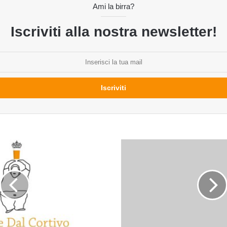
Ami la birra?
Iscriviti alla nostra newsletter!
Gli
eventi
birrari
di
febbraio:
Le
Birre
della