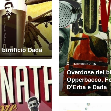
Opperbacco,
Foglie
D’Erba
e
Dada
 birrificio Dada
12 Novembre 2015
Overdose dei bir
Opperbacco, Fo
D’Erba e Dada
Per
un