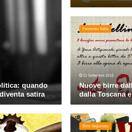
Nuove
birre
Fermento Italia
dall’Emilia,
dalla
Toscana
e
dal
Lazio
22 Settembre 2016
olitica: quando
Nuove birre dall
 diventa satira
dalla Toscana e
Overdose
dei
Birre degustate
birrifici