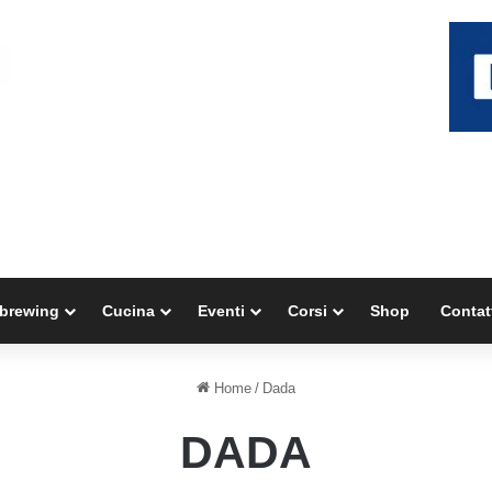
brewing
Cucina
Eventi
Corsi
Shop
Contat
Home
/
Dada
DADA