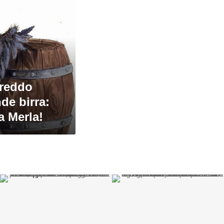
freddo
de birra:
la Merla!