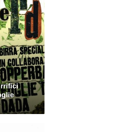
rifici
glie