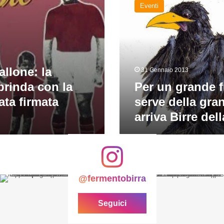
Eventi
grande
freddo
serve
della
grande
birra:
allone: la
31 Gennaio 2013
arriva
rinda con la
Birre
Per un grande 
della
ata firmata
serve della gran
Merla!
arriva Birre del
@fermentobirra
Seguici