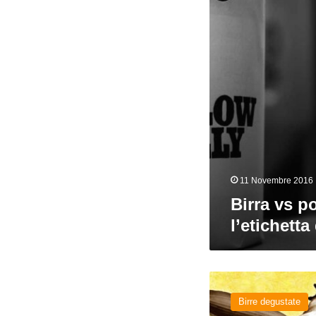
diventa
satira
11 Novembre 2016
Birra vs p
l’etichetta
Kraken
del
Birre degustate
birrificio