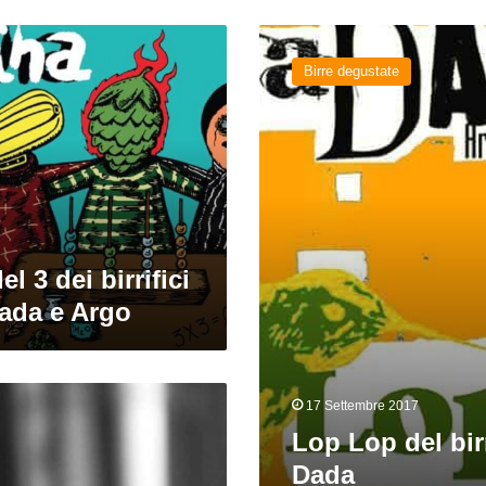
Lop
Lop
Birre degustate
del
birrificio
Dada
el 3 dei birrifici
Dada e Argo
17 Settembre 2017
Lop Lop del birr
Dada