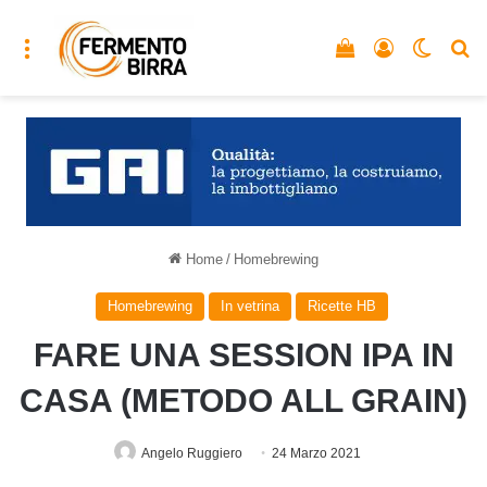
Menu
Vedi il carrello
Accedi
Cambia
C
Home
/
Homebrewing
Homebrewing
In vetrina
Ricette HB
FARE UNA SESSION IPA IN
CASA (METODO ALL GRAIN)
Angelo Ruggiero
24 Marzo 2021