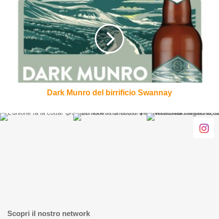
Munro
del
birrificio
Swannay
Dark Munro del birrificio Swannay
Scopri il nostro network