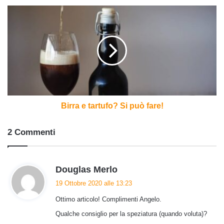
Birra
e
tartufo?
Si
può
fare!
Birra e tartufo? Si può fare!
2 Commenti
h
Douglas Merlo
a
19 Ottobre 2020 alle 13:23
d
Ottimo articolo! Complimenti Angelo.
e
t
Qualche consiglio per la speziatura (quando voluta)?