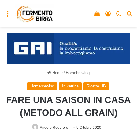
Menu
Vedi il carrello
Accedi
Cambia
C
Home
/
Homebrewing
Homebrewing
In vetrina
Ricette HB
FARE UNA SAISON IN CASA
(METODO ALL GRAIN)
Angelo Ruggiero
5 Ottobre 2020