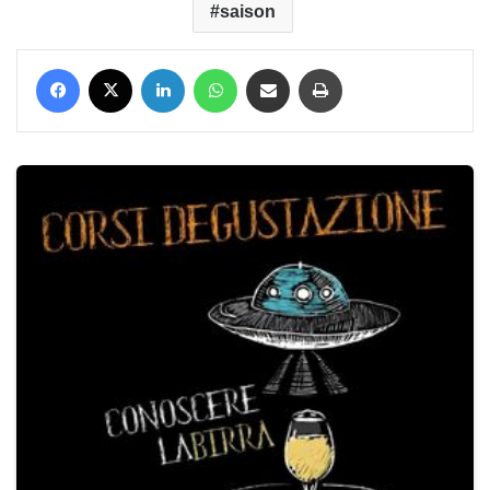
saison
Facebook
X
LinkedIn
WhatsApp
Condividi via mail
Stampa