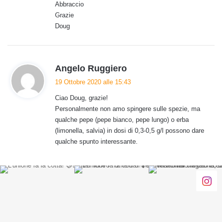
t
Abbraccio
o
Grazie
:
Doug
h
Angelo Ruggiero
a
19 Ottobre 2020 alle 15:43
d
Ciao Doug, grazie!
e
Personalmente non amo spingere sulle spezie, ma
t
qualche pepe (pepe bianco, pepe lungo) o erba
t
(limonella, salvia) in dosi di 0,3-0,5 g/l possono dare
o
qualche spunto interessante.
: