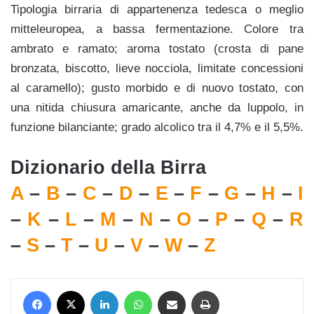
Tipologia birraria di appartenenza tedesca o meglio
mitteleuropea, a bassa fermentazione. Colore tra
ambrato e ramato; aroma tostato (crosta di pane
bronzata, biscotto, lieve nocciola, limitate concessioni
al caramello); gusto morbido e di nuovo tostato, con
una nitida chiusura amaricante, anche da luppolo, in
funzione bilanciante; grado alcolico tra il 4,7% e il 5,5%.
Dizionario della Birra
A
–
B
–
C
–
D
–
E
–
F
–
G
–
H
–
I
–
K
–
L
–
M
–
N
–
O
–
P
–
Q
–
R
–
S
–
T
–
U
–
V
–
W
–
Z
Facebook
X
LinkedIn
WhatsApp
Condividi via mail
Stampa