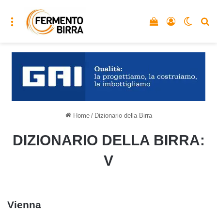
Menu
Vedi il carrello
Accedi
Cambia
C
Home
/
Dizionario della Birra
DIZIONARIO DELLA BIRRA:
V
Vienna