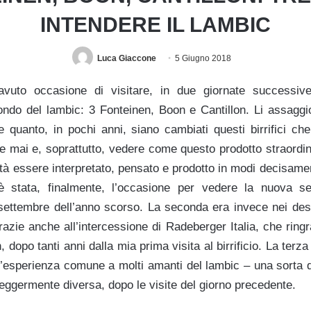
INTENDERE IL LAMBIC
Luca Giaccone
5 Giugno 2018
uto occasione di visitare, in due giornate successive, 
mondo del lambic: 3 Fonteinen, Boon e Cantillon. Li assag
e quanto, in pochi anni, siano cambiati questi birrifici ch
 mai e, soprattutto, vedere come questo prodotto straordinar
tà essere interpretato, pensato e prodotto in modi decisame
è stata, finalmente, l’occasione per vedere la nuova s
 settembre dell’anno scorso. La seconda era invece nei des
razie anche all’intercessione di Radeberger Italia, che ring
 dopo tanti anni dalla mia prima visita al birrificio. La terza
n’esperienza comune a molti amanti del lambic – una sorta d
leggermente diversa, dopo le visite del giorno precedente.