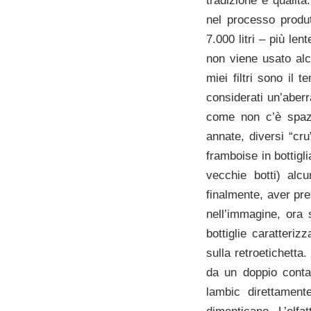
tradizione e quali
nel processo produt
7.000 litri – più le
non viene usato alcu
miei filtri sono il 
considerati un’aber
come non c’è spazi
annate, diversi “cru
framboise in bottigli
vecchie botti) alc
finalmente, aver pr
nell’immagine, ora s
bottiglie caratteriz
sulla retroetichetta
da un doppio conta
lambic direttament