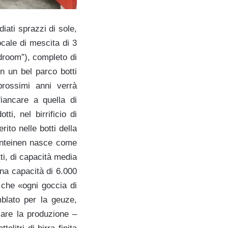
iati sprazzi di sole,
ocale di mescita di 3
droom”), completo di
n un bel parco botti
 prossimi anni verrà
fiancare a quella di
i, nel birrificio di
ito nelle botti della
onteinen nasce come
tti, di capacità media
 una capacità di 6.000
a che «ogni goccia di
blato per la geuze,
icare la produzione –