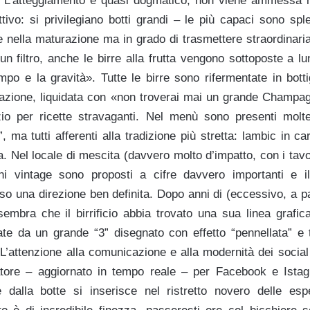
tà. L’atteggiamento è quasi dogmatico, non viene ammessa 
tivo: si privilegiano botti grandi – le più capaci sono sple
nte nella maturazione ma in grado di trasmettere straordinari
n filtro, anche le birre alla frutta vengono sottoposte a l
tempo e la gravità». Tutte le birre sono rifermentate in botti
razione, liquidata con «non troverai mai un grande Champag
o per ricette stravaganti. Nel menù sono presenti molte
”, ma tutti afferenti alla tradizione più stretta: lambic in ca
a. Nel locale di mescita (davvero molto d’impatto, con i tavol
uni vintage sono proposti a cifre davvero importanti e i
eso una direzione ben definita. Dopo anni di (eccessivo, a 
embra che il birrificio abbia trovato una sua linea grafica
zate da un grande “3” disegnato con effetto “pennellata” e 
. L’attenzione alla comunicazione e alla modernità dei socia
tore – aggiornato in tempo reale – per Facebook e Istag
e dalla botte si inserisce nel ristretto novero delle es