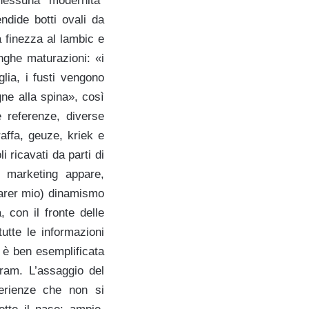
nessuna “modernità”
ndide botti ovali da
a finezza al lambic e
unghe maturazioni: «i
glia, i fusti vengono
ne alla spina», così
 referenze, diverse
raffa, geuze, kriek e
i ricavati da parti di
l marketing appare,
parer mio) dinamismo
, con il fronte delle
tutte le informazioni
l è ben esemplificata
ram. L’assaggio del
perienze che non si