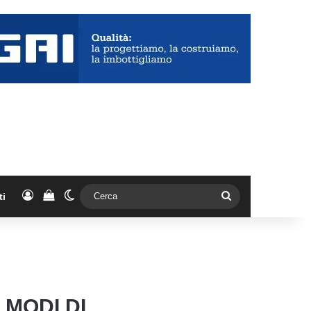
Accedi
Vedi il carrello
Cambia aspetto
Cerca
ti
c
 MODI DI