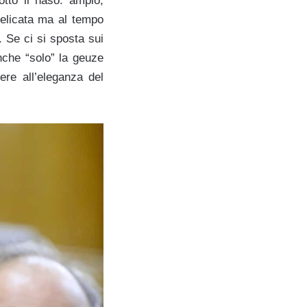
otto il naso: ampio,
delicata ma al tempo
. Se ci si sposta sui
nche “solo” la geuze
re all’eleganza del