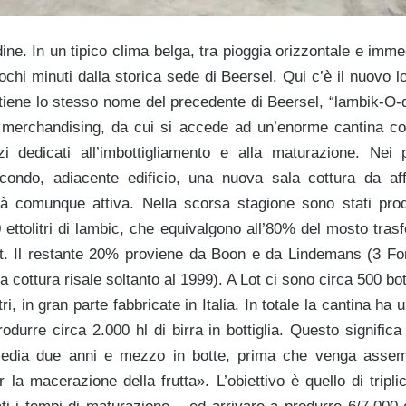
e. In un tipico clima belga, tra pioggia orizzontale e immed
ochi minuti dalla storica sede di Beersel. Qui c’è il nuovo l
iene lo stesso nome del precedente di Beersel, “lambik-O-
 merchandising, da cui si accede ad un’enorme cantina co
zi dedicati all’imbottigliamento e alla maturazione. Nei
econdo, adiacente edificio, una nuova sala cottura da af
à comunque attiva. Nella scorsa stagione sono stati prodott
 ettolitri di lambic, che equivalgono all’80% del mosto trasfer
ot. Il restante 20% proviene da Boon e da Lindemans (3 F
a cottura risale soltanto al 1999). A Lot ci sono circa 500 bo
tri, in gran parte fabbricate in Italia. In totale la cantina ha
produrre circa 2.000 hl di birra in bottiglia. Questo signific
edia due anni e mezzo in botte, prima che venga assem
r la macerazione della frutta». L’obiettivo è quello di tripl