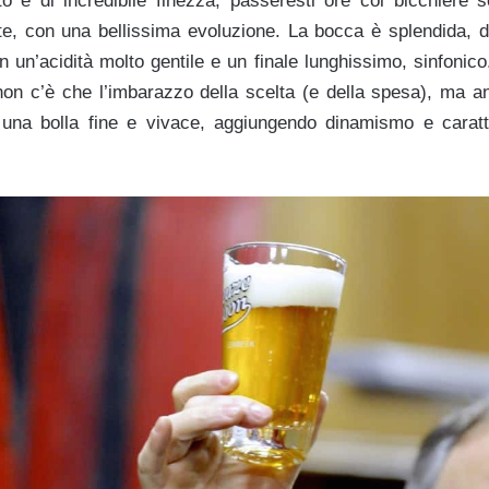
tto è di incredibile finezza, passeresti ore col bicchiere s
te, con una bellissima evoluzione. La bocca è splendida, 
 un’acidità molto gentile e un finale lunghissimo, sinfonico
a non c’è che l’imbarazzo della scelta (e della spesa), ma a
 una bolla fine e vivace, aggiungendo dinamismo e caratte