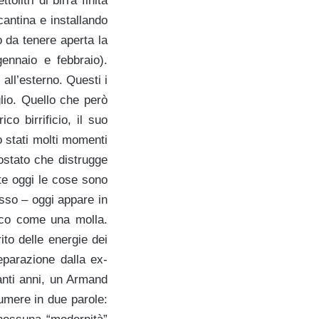
litri di birra finita
cantina e installando
o da tenere aperta la
gennaio e febbraio).
all’esterno. Questi i
lio. Quello che però
o birrificio, il suo
 stati molti momenti
ostato che distrugge
te oggi le cose sono
sso – oggi appare in
rico come una molla.
ito delle energie dei
parazione dalla ex-
anti anni, un Armand
umere in due parole: