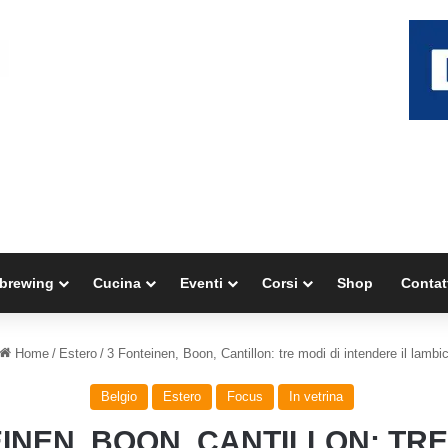
brewing
Cucina
Eventi
Corsi
Shop
Contat
Home
/
Estero
/
3 Fonteinen, Boon, Cantillon: tre modi di intendere il lambi
Belgio
Estero
Focus
In vetrina
INEN, BOON, CANTILLON: TRE