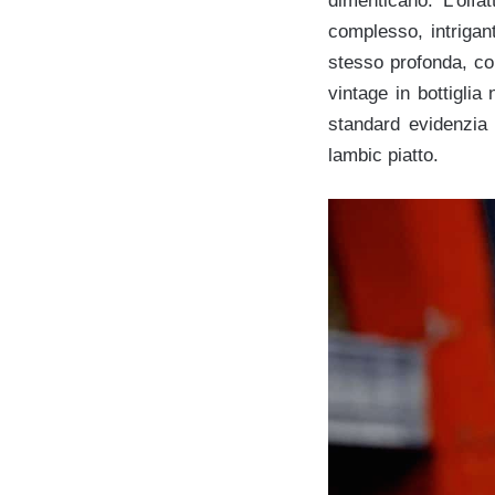
dimenticano. L’olfa
complesso, intrigan
stesso profonda, con
vintage in bottigli
standard evidenzia
lambic piatto.