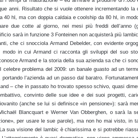
i i tempi di maturazione – ed arrivare a produrre 6/7.000 etto
que anni. Risultato che si vuole ottenere incrementando la 
da 40 hl, ma con doppia caldaia e coolship da 80 hl, in mod
ttuare due cotte al giorno, nei mesi più freddi dell’anno (
ificio sarà in funzione 3 Fonteinen non acquisterà più lambic 
nti, che ci snocciola Armand Debelder, con evidente orgog
l modo in cui Armand ci racconta gli sviluppi del suo storic
conosce Armand e la storia della sua azienda sa che ci sono
i col celebre problema del 2009: un banale guasto ad un term
ie, portando l’azienda ad un passo dal baratro. Fortunatamen
and – che in passato ho trovato spesso schivo, quasi dime
mbattivo, convinto delle sue idee e dei suoi progetti, ca
ngiovanito (anche se lui si definisce «in pensione»): sarà mer
 Michaël Blancquart e Werner Van Obberghen, o sarà la se
zione», per usare le sue parole), ma non ho mai visto, in t
 La sua visione del lambic è chiarissima e si potrebbe riass