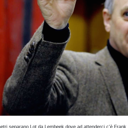
metri separano Lot da Lembeek dove ad attenderci c’è Frank