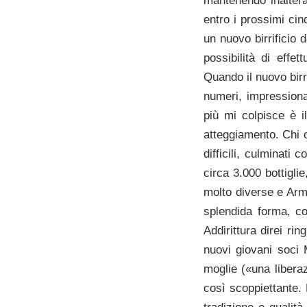
mantenendo inalterat
entro i prossimi cin
un nuovo birrificio 
possibilità di effe
Quando il nuovo birr
numeri, impressiona
più mi colpisce è i
atteggiamento. Chi 
difficili, culminat
circa 3.000 bottigl
molto diverse e Arm
splendida forma, co
Addirittura direi ri
nuovi giovani soci
moglie («una libera
così scoppiettante.