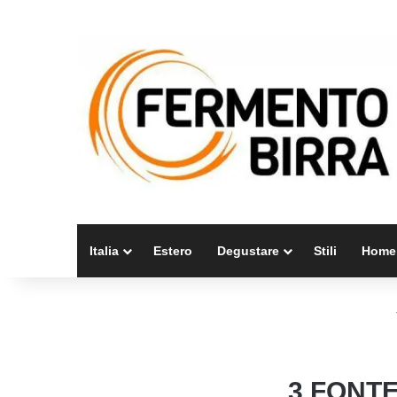
Italia
Estero
Degustare
Stili
Home
3 FONTE