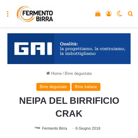
Menu
Vedi il carrello
Accedi
Cambia
C
Home
/
Birre degustate
Birre degustate
Birre italiane
NEIPA DEL BIRRIFICIO
CRAK
Fermento Birra
6 Giugno 2018