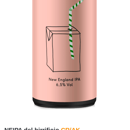
NEIPA del birrificio
CR/AK