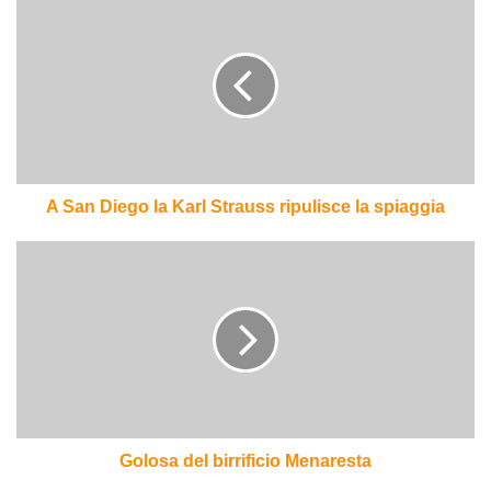
San
Diego
la
Karl
Strauss
ripulisce
la
spiaggia
A San Diego la Karl Strauss ripulisce la spiaggia
Golosa
del
birrificio
Menaresta
Golosa del birrificio Menaresta