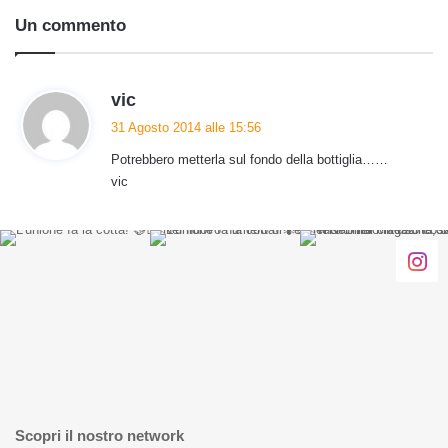
Un commento
h
vic
a
31 Agosto 2014 alle 15:56
d
Potrebbero metterla sul fondo della bottiglia……
e
vic
t
t
o
:
Scopri il nostro network