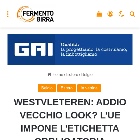
Menu
Vedi il carrello
Accedi
Cambia
C
Home
/
Estero
/
Belgio
Belgio
Estero
In vetrina
WESTVLETEREN: ADDIO
VECCHIO LOOK? L’UE
IMPONE L’ETICHETTA