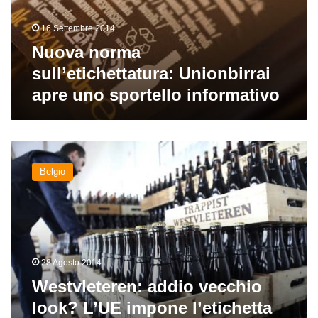
sportello
informativo
16 Settembre 2014
Nuova norma
sull’etichettatura: Unionbirrai
apre uno sportello informativo
Westvleteren:
addio
Belgio
vecchio
look?
L’UE
impone
l’etichetta
obbligatoria
28 Agosto 2014
Westvleteren: addio vecchio
look? L’UE impone l’etichetta