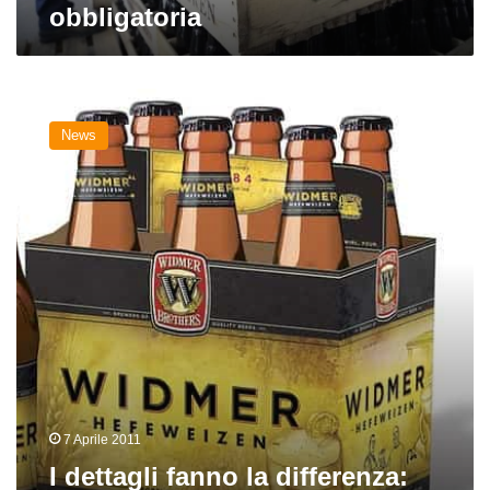
obbligatoria
I
dettagli
News
fanno
la
differenza:
ecco
la
nuova
etichetta
della
Widmer
Brothers
Brewing
7 Aprile 2011
I dettagli fanno la differenza: