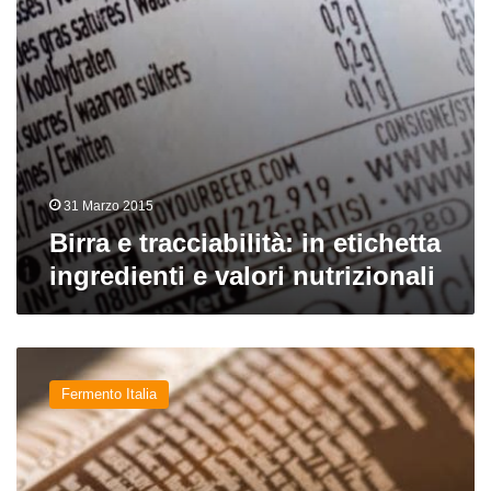
nutrizionali
31 Marzo 2015
Birra e tracciabilità: in etichetta
ingredienti e valori nutrizionali
Nuova
norma
Fermento Italia
sull’etichettatura:
Unionbirrai
apre
uno