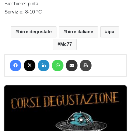
Bicchiere: pinta
Servizio: 8-10 °C
birre degustate
birre italiane
ipa
Mc77
Facebook
X
LinkedIn
WhatsApp
Condividi via mail
Stampa