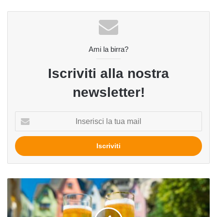
Ami la birra?
Iscriviti alla nostra
newsletter!
Inserisci
la
tua
mail
Tra
Düsseldorf
e
Colonia