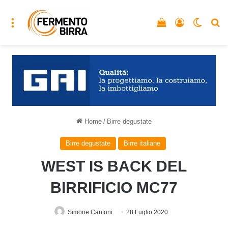
Menu
Vedi il carrello
Accedi
Cambia
C
Home
/
Birre degustate
Birre degustate
Birre italiane
WEST IS BACK DEL
BIRRIFICIO MC77
Simone Cantoni
28 Luglio 2020