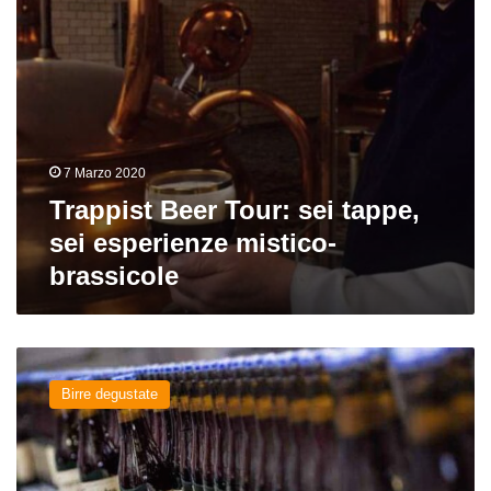
brassicole
7 Marzo 2020
Trappist Beer Tour: sei tappe,
sei esperienze mistico-
brassicole
Rochefort
10
Birre degustate
del
birrificio
trappista
Rochefort