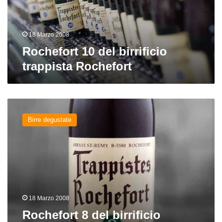
18 Marzo 2008
Rochefort 10 del birrificio
trappista Rochefort
Rochefort
8
Birre degustate
del
birrificio
trappista
Rochefort
18 Marzo 2008
Rochefort 8 del birrificio