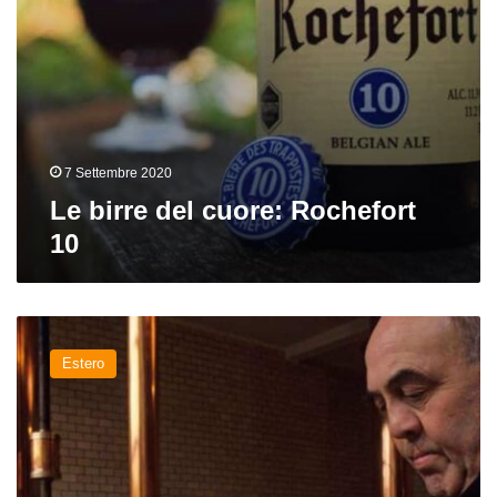
7 Settembre 2020
Le birre del cuore: Rochefort
10
Trappist
Beer
Estero
Tour:
sei
tappe,
sei
esperienze
mistico-