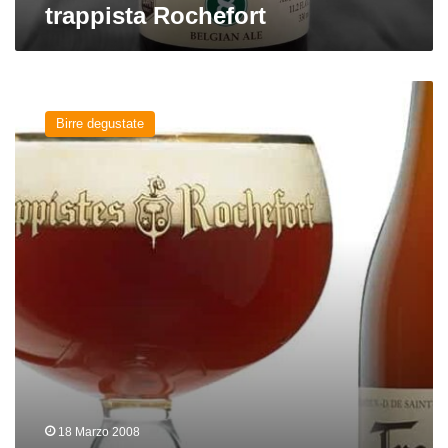
trappista Rochefort
Rochefort
6
Birre degustate
del
birrificio
trappista
Rochefort
18 Marzo 2008