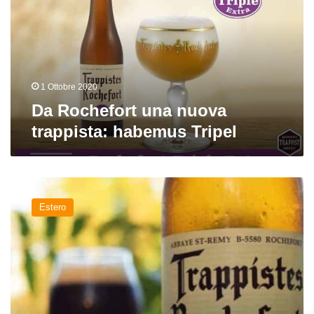
trappista:
habemus
Tripel
1 Ottobre 2020
Da Rochefort una nuova
trappista: habemus Tripel
Le
birre
Estero
del
cuore:
Rochefort
10