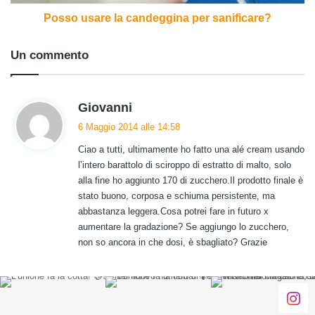
Posso usare la candeggina per sanificare?
Un commento
h
Giovanni
a
6 Maggio 2014 alle 14:58
d
Ciao a tutti, ultimamente ho fatto una alé cream usando
e
l’intero barattolo di sciroppo di estratto di malto, solo
t
alla fine ho aggiunto 170 di zucchero.Il prodotto finale è
t
stato buono, corposa e schiuma persistente, ma
o
abbastanza leggera.Cosa potrei fare in futuro x
:
aumentare la gradazione? Se aggiungo lo zucchero,
non so ancora in che dosi, è sbagliato? Grazie