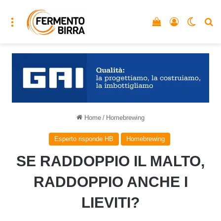
Menu
Vedi il carrello
Accedi
Cambia
C
Home
/
Homebrewing
Esperto risponde HB
Homebrewing
SE RADDOPPIO IL MALTO,
RADDOPPIO ANCHE I
LIEVITI?