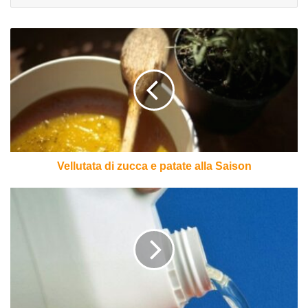
Vellutata
di
zucca
e
patate
alla
Saison
Vellutata di zucca e patate alla Saison
Posso
usare
la
candeggina
per
sanificare?