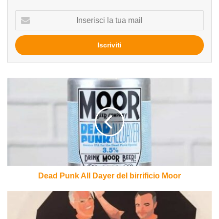
Inserisci
la
tua
mail
Dead
Punk
All
Dayer
del
birrificio
Moor
Dead Punk All Dayer del birrificio Moor
10
sberle
e