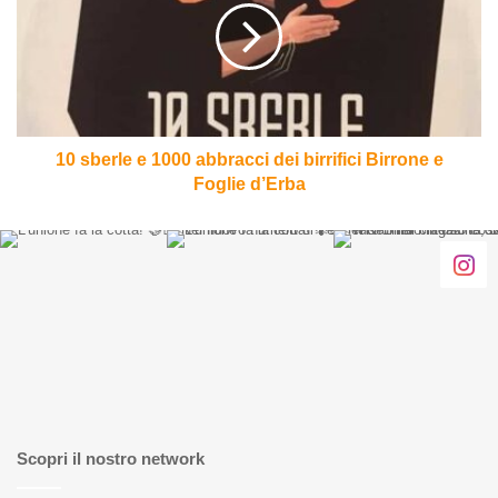
1000
abbracci
dei
birrifici
Birrone
e
Foglie
10 sberle e 1000 abbracci dei birrifici Birrone e
d’Erba
Foglie d’Erba
Scopri il nostro network