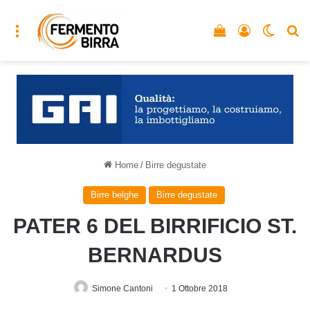
Menu
Vedi il carrello
Accedi
Cambia
C
Home
/
Birre degustate
Birre belghe
Birre degustate
PATER 6 DEL BIRRIFICIO ST.
BERNARDUS
Simone Cantoni
1 Ottobre 2018