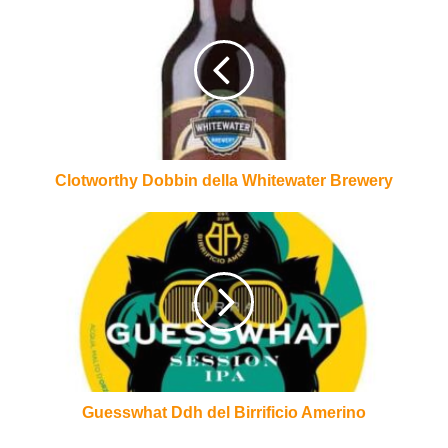
Dobbin
della
Whitewater
Brewery
Clotworthy Dobbin della Whitewater Brewery
Guesswhat
Ddh
del
Birrificio
Amerino
Guesswhat Ddh del Birrificio Amerino