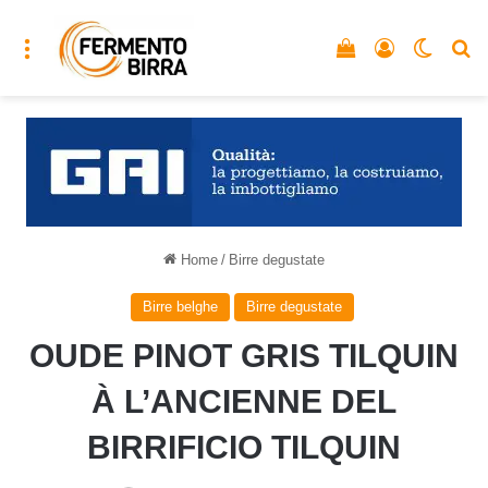
Menu
Vedi il carrello
Accedi
Cambia
C
Home
/
Birre degustate
Birre belghe
Birre degustate
OUDE PINOT GRIS TILQUIN
À L’ANCIENNE DEL
BIRRIFICIO TILQUIN