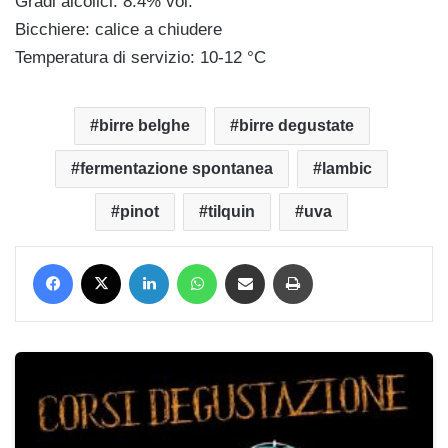
Gradi alcolici: 8.4% vol.
Bicchiere: calice a chiudere
Temperatura di servizio: 10-12 °C
birre belghe
birre degustate
fermentazione spontanea
lambic
pinot
tilquin
uva
Facebook
X
LinkedIn
WhatsApp
Condividi via mail
Stampa