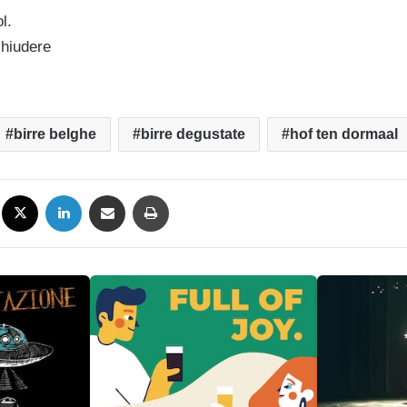
l.
chiudere
birre belghe
birre degustate
hof ten dormaal
Facebook
X
LinkedIn
Condividi via mail
Stampa