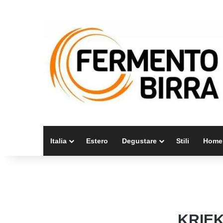
Italia
Estero
Degustare
Stili
Home
KRIEK