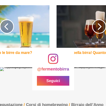
Che
bella
birra!
Quanto
conta
l'estetica
 le birre da mare?
Che bella birra! Quanto
@fermentobirra
Seguici
degustazione
/
Corsi di homebrewing
/
Birraio dell’Anno