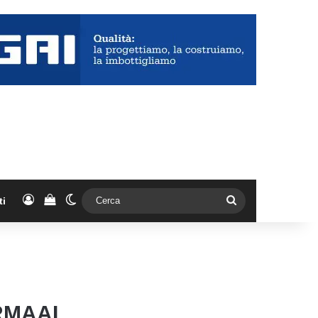
Accedi
Vedi il carrello
Cambia aspetto
Cerca
ti
ORMAAL