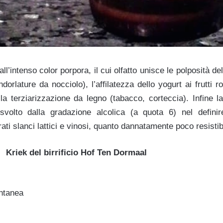
l’intenso color porpora, il cui olfatto unisce le polposità de
orlature da nocciolo), l’affilatezza dello yogurt ai frutti ro
lla terziarizzazione da legno (tabacco, corteccia). Infine l
e svolto dalla gradazione alcolica (a quota 6) nel defini
rati slanci lattici e vinosi, quanto dannatamente poco resisti
Kriek del birrificio Hof Ten Dormaal
ntanea