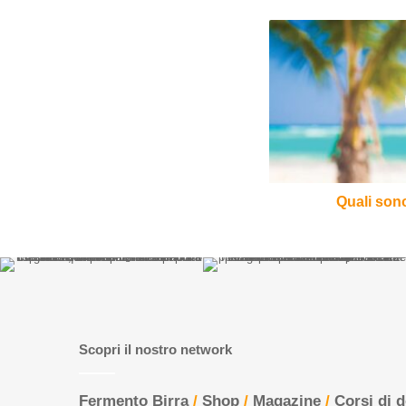
Quali
sono
le
birre
da
mare?
Quali sono
Scopri il nostro network
Fermento Birra
/
Shop
/
Magazine
/
Corsi di 