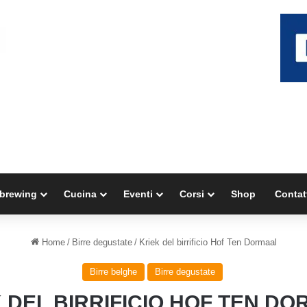
brewing
Cucina
Eventi
Corsi
Shop
Contat
Home
/
Birre degustate
/
Kriek del birrificio Hof Ten Dormaal
Birre belghe
Birre degustate
 DEL BIRRIFICIO HOF TEN D