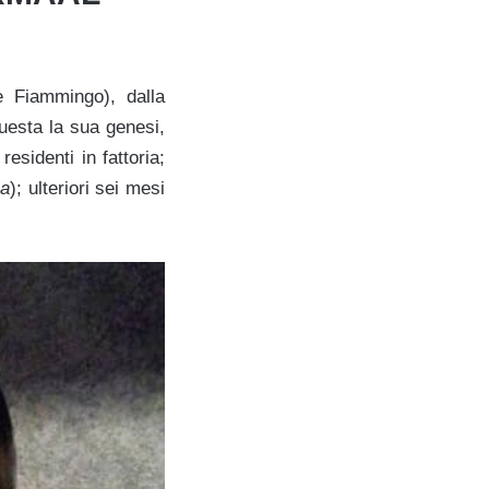
e Fiammingo), dalla
uesta la sua genesi,
esidenti in fattoria;
sa
); ulteriori sei mesi