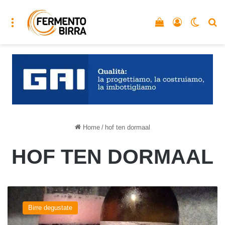
Menu
Vedi il carrello
Accedi
Cambia
C
Home
/
hof ten dormaal
HOF TEN DORMAAL
Kriek
del
Birre degustate
birrificio
Hof