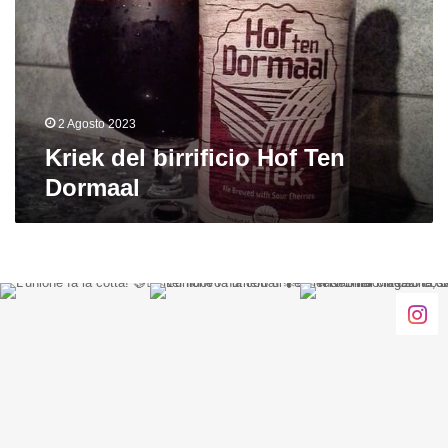
Ten
Dormaal
2 Agosto 2023
Kriek del birrificio Hof Ten
Dormaal