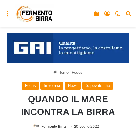
Menu
Vedi il carrello
Accedi
Cambia
C
Home
/
Focus
Focus
In vetrina
News
Sapevate che
QUANDO IL MARE
INCONTRA LA BIRRA
Fermento Birra
20 Luglio 2022