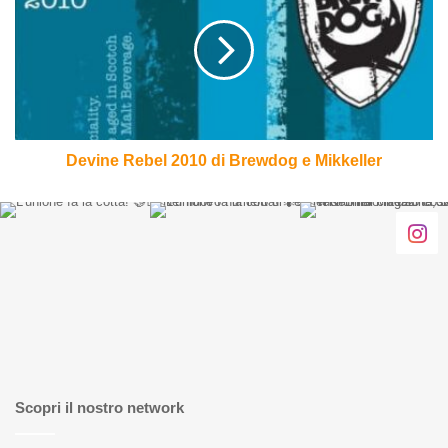
birra"
2010
di
Brewdog
e
Mikkeller
Devine Rebel 2010 di Brewdog e Mikkeller
Scopri il nostro network