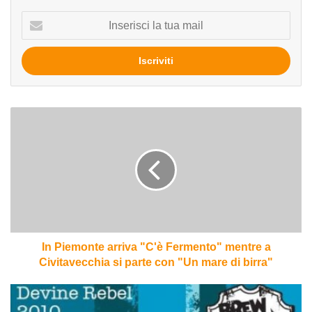
Inserisci
la
tua
mail
In
Piemonte
arriva
"C'è
Fermento"
mentre
a
Civitavecchia
si
parte
In Piemonte arriva "C'è Fermento" mentre a
con
Civitavecchia si parte con "Un mare di birra"
"Un
mare
Devine
di
Rebel