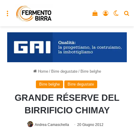
Menu
Vedi il carrello
Accedi
Cambia
C
Home
/
Birre degustate
/
Birre belghe
Birre belghe
Birre degustate
GRANDE RÉSERVE DEL
BIRRIFICIO CHIMAY
Andrea Camaschella
20 Giugno 2012