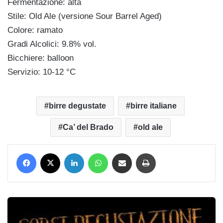
Fermentazione: alta
Stile: Old Ale (versione Sour Barrel Aged)
Colore: ramato
Gradi Alcolici: 9.8% vol.
Bicchiere: balloon
Servizio: 10-12 °C
birre degustate
birre italiane
Ca’ del Brado
old ale
Facebook
X
LinkedIn
WhatsApp
Condividi via mail
Stampa