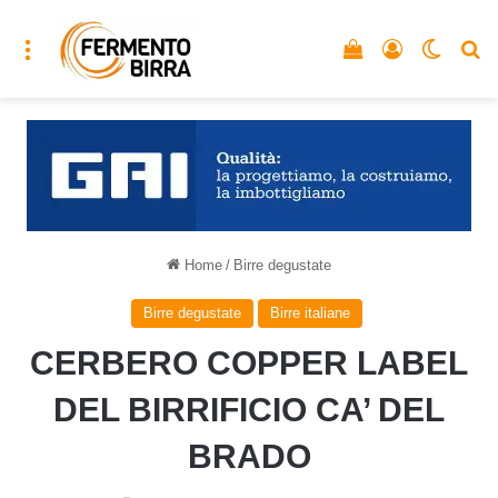
Menu
Vedi il carrello
Accedi
Cambia
C
Home
/
Birre degustate
Birre degustate
Birre italiane
CERBERO COPPER LABEL
DEL BIRRIFICIO CA’ DEL
BRADO