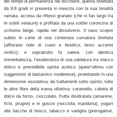
del tempo di permanenza nel bicchiere, questa stilettata
da 9.8 gradi si presenta in mescita con la sua tonalità
ramata, accesa da riflessi granato (che si fan largo tra
le sottili velature) e profilata da una sottile coroncina di
schiuma beige, rapida nel dissolversi. Il naso scopre
subito le carte di una contenuta curvatura brettata
(affiorano note di cuoio e fenolico, brevi accenni
vinilici); e soprattutto fa valere, con identica
immediatezza, l’esuberanza di una saldatura tra stacco
etilico e prevedibile spinta acetica (quest’ultima con
suggestioni di
balsamico modenese
), proiettando in una
dimensione ossidativa, da trattamenti sotto spirito, tutte
le altre fibre della trama olfattiva: caramello, calotta di
dolce da forno, cioccolato, frutta disidratata (amarene,
fichi, prugne) e in guscio (nocciola, mandorla), yogurt
alle bacche di bosco, tabacco e vaniglia (prerogative,