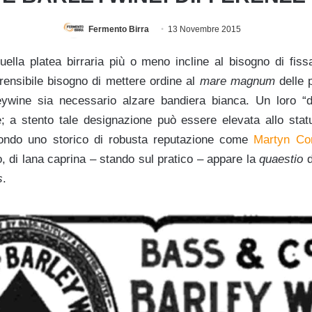
Fermento Birra
13 Novembre 2015
quella platea birraria più o meno incline al bisogno di fiss
ensibile bisogno di mettere ordine al
mare magnum
delle 
eywine sia necessario alzare bandiera bianca. Un loro “d
are; a stento tale designazione può essere elevata allo stat
econdo uno storico di robusta reputazione come
Martyn Cor
o, di lana caprina – stando sul pratico – appare la
quaestio
d
s
.