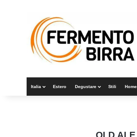
Italia
Estero
Degustare
Stili
Home
OLD ALE