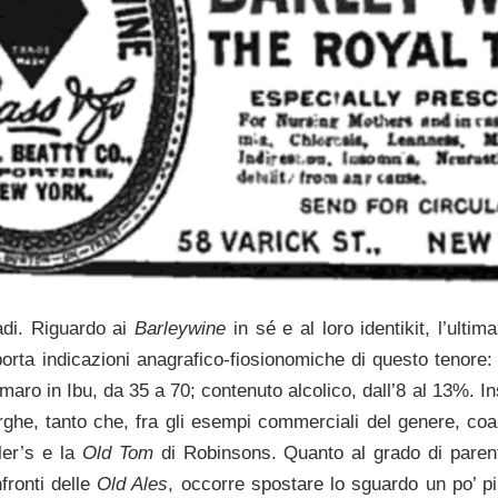
di. Riguardo ai
Barleywine
in sé e al loro identikit, l’ulti
iporta indicazioni anagrafico-fiosionomiche di questo tenore:
’amaro in Ibu, da 35 a 70; contenuto alcolico, dall’8 al 13%. 
rghe, tanto che, fra gli esempi commerciali del genere, coa
ler’s e la
Old Tom
di Robinsons. Quanto al grado di parent
fronti delle
Old Ales
, occorre spostare lo sguardo un po’ più