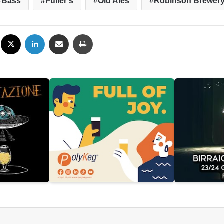
Bass
Fuller’s
Old Ales
Robinson Brewer
Facebook
X
LinkedIn
Condividi via mail
Stampa