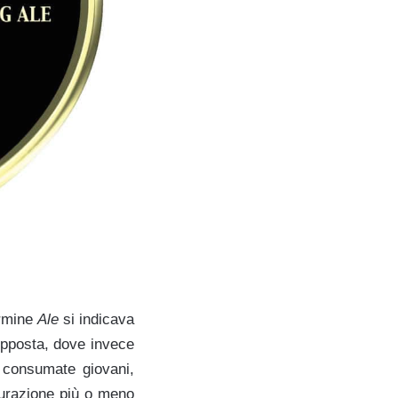
ermine
Ale
si indicava
 opposta, dove invece
e consumate giovani,
urazione più o meno