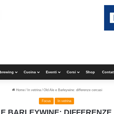
brewing
Cucina
Eventi
Corsi
Shop
Contat
Home
/
In vetrina
/
Old Ale e Barleywine: differenze cercasi
Focus
In vetrina
 E BARLEYWINE: DIFFERENZE