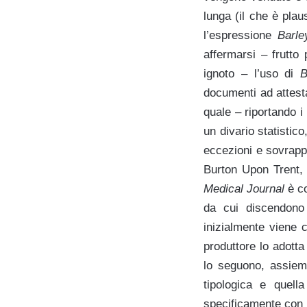
lunga (il che è plau
l’espressione
Barle
affermarsi – frutto
ignoto – l’uso di
B
documenti ad attest
quale – riportando i 
un divario statistic
eccezioni e sovrappo
Burton Upon Trent,
Medical Journal
è c
da cui discendon
inizialmente viene
produttore lo adotta
lo seguono, assieme
tipologica e quella
specificamente con l