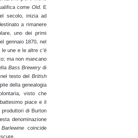
 qualifica come
Old
. E
l secolo, inizia ad
destinato a rimanere
lare, uno dei primi
el gennaio 1870, nel
 le une e le altre c’è
ratto; ma non mancano
ella
Bass Brewery
di
 nel testo del
British
pite della genealogia
lontaria, visto che
battesimo piace e il
 produttori di Burton
questa denominazione
o
Barlewine
coincide
 scure.