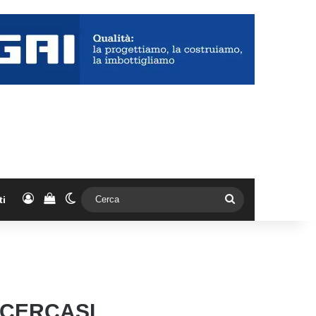
Accedi
Vedi il carrello
Cambia aspetto
Cerca
ti
 CERCASI