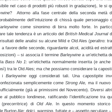
sibile nel caso di prodotti più robusti in gradazione), le si
ywine
? Attorno alla fase centrale della seconda metà de
 probabilmente dell’intuizione di chissà quale personaggio 
arleywine
come sinonimo di birra molto forte. In partico
are tale tendenza è un articolo del
British Medical Journal
d
risultati delle analisi su alcune Mild e Old Ales (peraltro: tra
o, a favore delle seconde, riguardante alcol, acidità ed est
sizioni) – si associa il termine
Barleywine
a un’etichetta d
 la
Bass No 1
: un’etichetta normalmente inserita (e anche
osì) tra le Old Ales; ma che possiamo considerare la caposti
o i
Barleywine
oggi considerati tali. Una capostipite invo
 confezionata semplicemente come
Strong Ale,
ma il nuovo 
 ufficialmente (già ai primissimi del Novecento). Diversi altri
 al pubblico londinese, ratificando l’identificazione tra 
 (precorritrice) di
Old Ale
. In questo momento storic
e Burton Ale: dolci, warming, futtate e – aspetto peculiare –