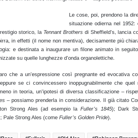
Le cose, poi, prendono la dir
situazione odierna nel 1952: 
estigio storico, la
Tennant Brothers
di Sheffield’s, lancia
irra, in effetti (il nome non mentiva), decisamente più chiar
logia: e destinata a inaugurare un filone animato in seguito
onizzate su quelle lunghezze d’onda organolettiche.
iaro che a un’espressione così pregnante ed evocativa 
eppure se ci convincessero inoppugnabilmente che quel
no in teoria, un’ipotesi di diversa classificazione – rispet
les –
possiamo prenderla in considerazione. Il già citato Co
Burton Strong Ales (ad esempio la
Fuller’s 1845
); Dark St
); Pale Strong Ales (come
Fuller’s Golden Pride
).