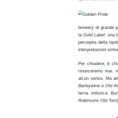
brewery
di grande pr
la
Gold Label
; una b
percepita della tipo
interpretazioni sint
Per chiudere, è ch
rinunceremo mai: n
alcun senso. Ma alme
Barleywine
e
Old A
terna stilistica: 
Robinsons Old Tom