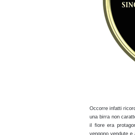
Occorre infatti rico
una birra non caratt
il fiore era protag
vengono vendute e