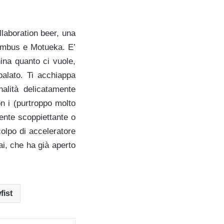
laboration beer, una
lumbus e Motueka. E’
ina quanto ci vuole,
alato. Ti acchiappa
alità delicatamente
n i (purtroppo molto
mente scoppiettante o
colpo di acceleratore
ai, che ha già aperto
fist