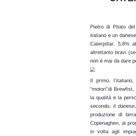
Pietro di Pilato de
italiano e un danese
Caterpillar, 5,8% a
altrettanto bravi (s
non è mai da dare p
Il primo, l’italian
“motori”di Brewfist,
la qualità e la perso
secondo, il danese, 
produzione di birr
Copenaghen, al proge
in volta agli impi