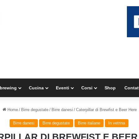
brewing
Cucina
Eventi
Corsi
Shop
Contat
Home
/
Birre degustate
/
Birre danesi
/
Caterpillar di Brewfist e Beer Here
Birre danesi
Birre degustate
Birre italiane
In vetrina
RPILLAR DI BREWFIST E BEER