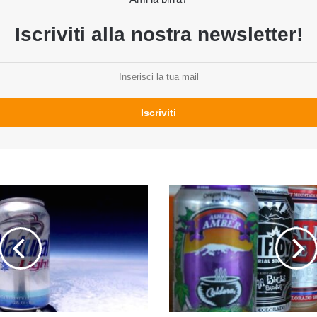
Iscriviti alla nostra newsletter!
Negli
USA
sempre
più
birra
di
qualità
in
lattina