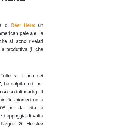
al di
Beer Here
: un
american pale ale, la
che si sono rivelati
ia produttiva (il che
 Fuller’s, è uno dei
 ha colpito tutti per
oso sottolinearlo). Il
rifici-pionieri nella
008 per dar vita, a
 si appoggia di volta
g, Nøgne Ø, Herslev