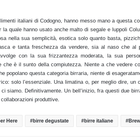
ilimenti italiani di Codogno, hanno messo mano a questa col
er la quale hanno usato anche malto di segale e luppoli Co
osa nella sua semplicità, esotica solo quanto basta, pizzich
lasca e tanta freschezza da vendere, sia al naso che al p
vvolge con la sua frizzantezza moderata, la sua person
le che è il sunto della compiutezza. Niente a che vedere co
che popolano questa categoria birraria, niente di esagerata
ico: solo l’essenziale. Una limatina o, per meglio dire, un 
 ci siamo. Definitivamente. Un bell’inizio, fra questi due birr
i collaborazioni produttive.
er Here
birre degustate
birre italiane
Brew