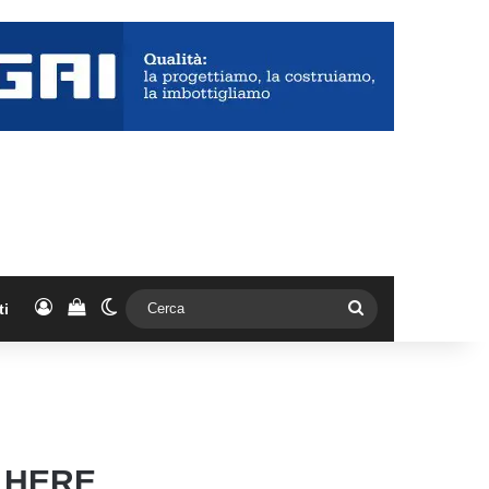
Accedi
Vedi il carrello
Cambia aspetto
Cerca
ti
 HERE