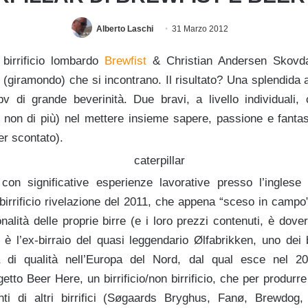
Alberto Laschi
31 Marzo 2012
l birrificio lombardo
Brewfist
& Christian Andersen Skovd
 (giramondo) che si incontrano. Il risultato? Una splendida 
bv di grande beverinità. Due bravi, a livello individuali, 
e non di più) nel mettere insieme sapere, passione e fantas
er scontato).
o, con significative esperienze lavorative presso l’inglese
 birrificio rivelazione del 2011, che appena “sceso in campo”,
nalità delle proprie birre (e i loro prezzi contenuti, è dover
è l’ex-birraio del quasi leggendario Ølfabrikken, uno dei bir
a di qualità nell’Europa del Nord, dal qual esce nel 2
tto Beer Here, un birrificio/non birrificio, che per produrre
anti di altri birrifici (Søgaards Bryghus, Fanø, Brewdo