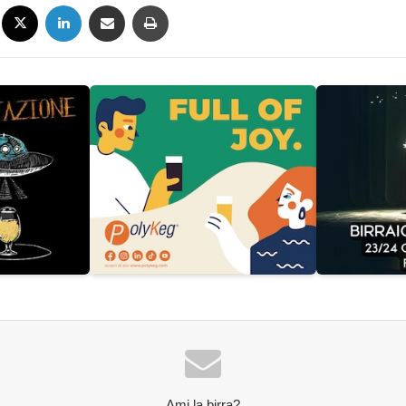
Facebook
X
LinkedIn
Condividi via mail
Stampa
Ami la birra?