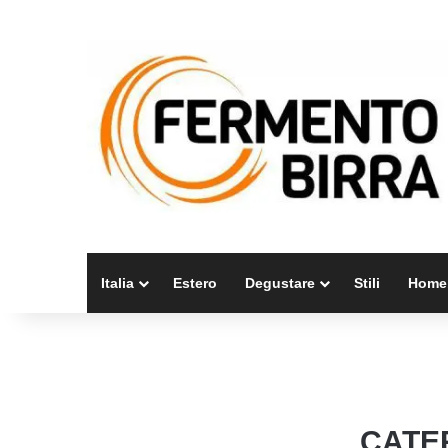
Italia
Estero
Degustare
Stili
Home
CATE