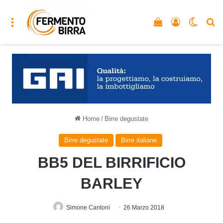
Menu
Vedi il carrello
Accedi
Cambia
C
Home
/
Birre degustate
Birre degustate
Birre italiane
BB5 DEL BIRRIFICIO
BARLEY
Simone Cantoni
26 Marzo 2018