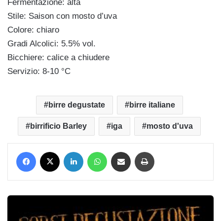
Fermentazione: alta
Stile: Saison con mosto d’uva
Colore: chiaro
Gradi Alcolici: 5.5% vol.
Bicchiere: calice a chiudere
Servizio: 8-10 °C
birre degustate
birre italiane
birrificio Barley
iga
mosto d'uva
Facebook
X
LinkedIn
WhatsApp
Condividi via mail
Stampa