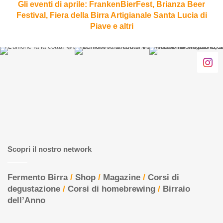
della
Gli eventi di aprile: FrankenBierFest, Brianza Beer
Birra
Festival, Fiera della Birra Artigianale Santa Lucia di
Artigianale
Piave e altri
Santa
Lucia
di
Piave
e
altri
Scopri il nostro network
Fermento Birra
/
Shop
/
Magazine
/
Corsi di
degustazione
/
Corsi di homebrewing
/
Birraio
dell’Anno