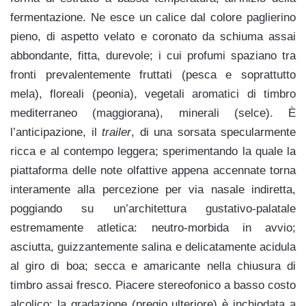
fermentazione. Ne esce un calice dal colore p
aglierino
pieno, di aspetto velato e coronato da schiuma assai
abbondante, fitta, durevole; i cui profumi spaziano tra
fronti prevalentemente fruttati (pesca e soprattutto
mela), floreali (peonia), vegetali aromatici di timbro
mediterraneo (maggiorana), minerali (selce). È
l’anticipazione, il
trailer
, di una sorsata
specularmente
ricca e al contempo leggera; sperimentando la quale la
piattaforma delle note olfattive appena accennate torna
interamente alla percezione per via nasale indiretta,
poggiando su un’architettura gustativo-palatale
estremamente atletica: neutro-morbida in avvio;
asciutta, guizzantemente salina e delicatamente acidula
al giro di boa; secca e amaricante nella chiusura di
timbro assai fresco. Piacere stereofonico a basso costo
alcolico: la gradazione (pregio ulteriore) è inchiodata a