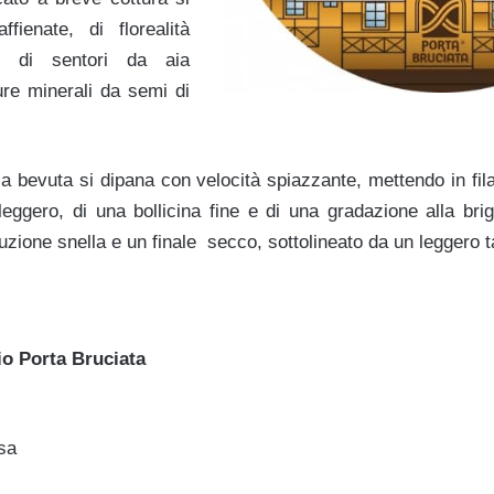
fienate, di florealità
a), di sentori da aia
ure minerali da semi di
a bevuta si dipana con velocità spiazzante, mettendo in fil
leggero, di una bollicina fine e di una gradazione alla bri
zione snella e un finale secco, sottolineato da un leggero 
cio Porta Bruciata
sa