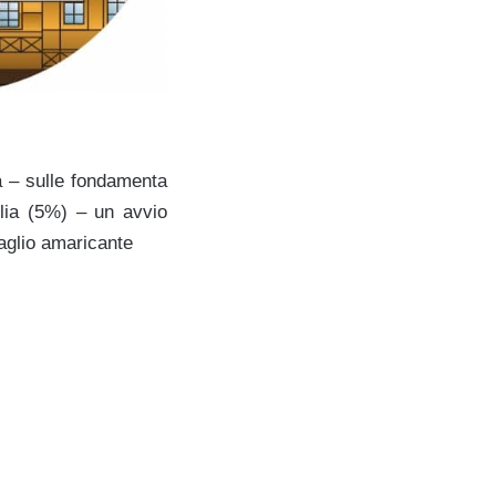
a – sulle fondamenta
glia (5%) – un avvio
taglio amaricante