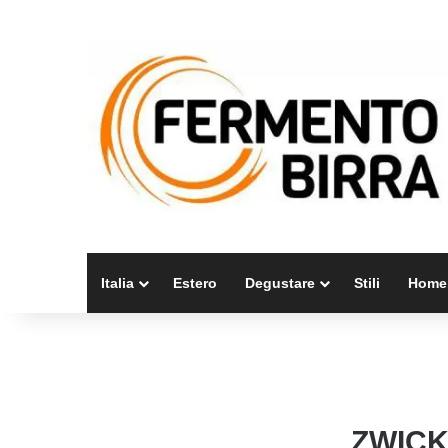
Italia
Estero
Degustare
Stili
Home
ZWICK