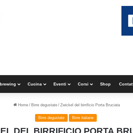
brewing
Cucina
Eventi
Corsi
Shop
Contat
Home
/
Birre degustate
/
Zwickel del birrificio Porta Bruciata
Birre degustate
Birre italiane
EL DEL BIRRIFICIO PORTA BR