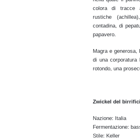
colora di tracce af
rustiche (achille
contadina, di pepat
papavero.
Magra e generosa, l
di una corporatura 
rotondo, una prosecu
Zwickel del birrifi
Nazione: Italia
Fermentazione: bas
Stile: Keller