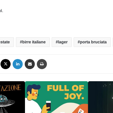
l.
ustate
birre italiane
lager
porta bruciata
Facebook
X
LinkedIn
Condividi via mail
Stampa