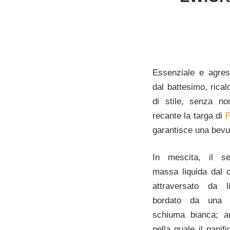
Essenziale e agrest
dal battesimo, rical
di stile, senza no
recante la targa di
P
garantisce una bevu
In mescita, il s
massa liquida dal c
attraversato da l
bordato da una 
schiuma bianca; an
nella quale il panif