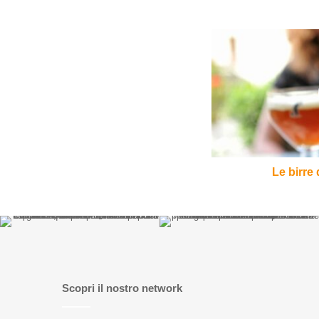
Le
birre
del
cuore:
l'Orval
Le birre 
Scopri il nostro network