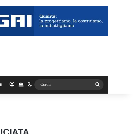
Accedi
Vedi il carrello
Cambia aspetto
Cerca
ti
UCIATA