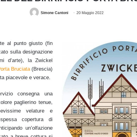
Simone Cantoni
20 Maggio 2022
e al punto giusto (fin
cato sulla designazione
mi d’arte), la Zwickel
orta Bruciata
(Brescia)
ta piacevole e verace.
ervizio consegna una
olore paglierino tenue,
ievissime velature e
spessa copertura di
ticipando un’olfazione
icato a breve cottura si