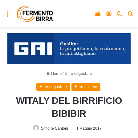
Menu
Vedi il carrello
Accedi
Cambia
C
Home
/
Birre degustate
Birre degustate
Birre italiane
WITALY DEL BIRRIFICIO
BIBIBIR
Simone Cantoni
1 Maggio 2017