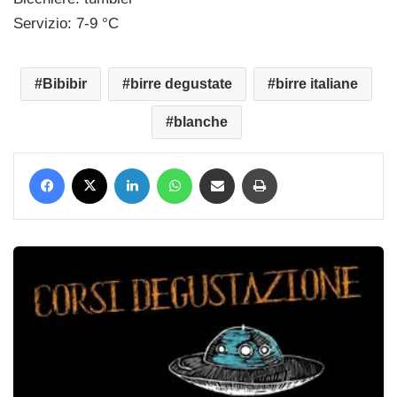
Servizio: 7-9 °C
Bibibir
birre degustate
birre italiane
blanche
Facebook
X
LinkedIn
WhatsApp
Condividi via mail
Stampa