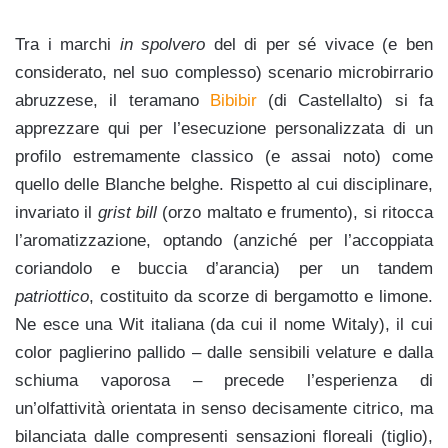
Tra i marchi
in spolvero
del di per sé vivace (e ben
considerato, nel suo complesso) scenario microbirrario
abruzzese, il teramano
Bibibir
(di Castellalto) si fa
apprezzare qui per l’esecuzione personalizzata di un
profilo estremamente classico (e assai noto) come
quello delle Blanche belghe. Rispetto al cui disciplinare,
invariato il
grist bill
(orzo maltato e frumento), si ritocca
l’aromatizzazione, optando (anziché per l’accoppiata
coriandolo e buccia d’arancia) per un tandem
patriottico
, costituito da scorze di bergamotto e limone.
Ne esce una Wit italiana (da cui il nome Witaly), il cui
color paglierino pallido – dalle sensibili velature e dalla
schiuma vaporosa – precede l’esperienza di
un’olfattività orientata in senso decisamente citrico, ma
bilanciata dalle compresenti sensazioni floreali (tiglio),