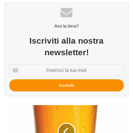
Ami la birra?
Iscriviti alla nostra
newsletter!
Inserisci
la
tua
mail
White
Hops
del
birrificio
Rurale